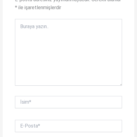
p
o
*
ile işaretlenmişlerdir
o
k
Buraya
yazın..
İsim*
E-
Posta*