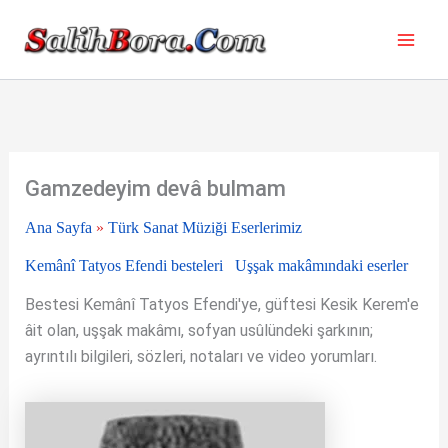
İçeriğe
atla
Gamzedeyim devâ bulmam
Ana Sayfa
»
Türk Sanat Müziği Eserlerimiz
Kemânî Tatyos Efendi besteleri
Uşşak makâmındaki eserler
Bestesi Kemânî Tatyos Efendi'ye, güftesi Kesik Kerem'e
âit olan, uşşak makâmı, sofyan usûlündeki şarkının;
ayrıntılı bilgileri, sözleri, notaları ve video yorumları.