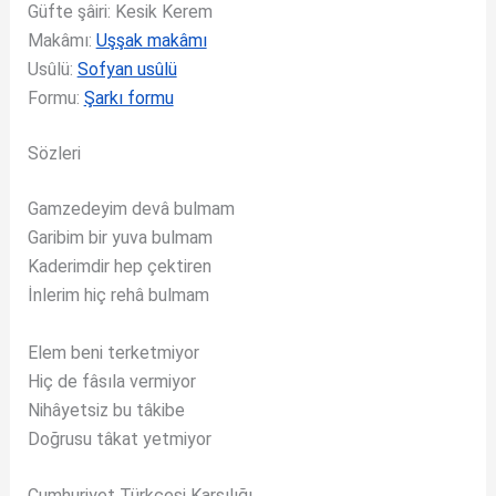
Güfte şâiri: Kesik Kerem
Makâmı:
Uşşak makâmı
Usûlü:
Sofyan usûlü
Formu:
Şarkı formu
Sözleri
Gamzedeyim devâ bulmam
Garibim bir yuva bulmam
Kaderimdir hep çektiren
İnlerim hiç rehâ bulmam
Elem beni terketmiyor
Hiç de fâsıla vermiyor
Nihâyetsiz bu tâkibe
Doğrusu tâkat yetmiyor
Cumhuriyet Türkçesi Karşılığı