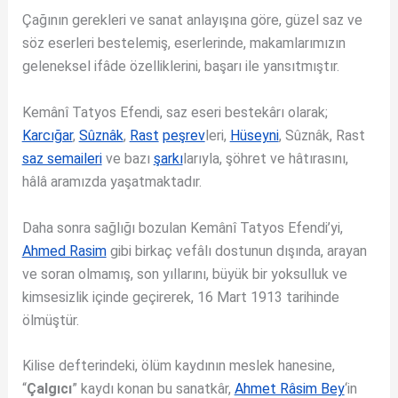
Çağının gerekleri ve sanat anlayışına göre, güzel saz ve
söz eserleri bestelemiş, eserlerinde, makamlarımızın
geleneksel ifâde özelliklerini, başarı ile yansıtmıştır.
Kemânî Tatyos Efendi, saz eseri bestekârı olarak;
Karcığar
,
Sûznâk
,
Rast
peşrev
leri,
Hüseyni
, Sûznâk, Rast
saz semaileri
ve bazı
şarkı
larıyla, şöhret ve hâtırasını,
hâlâ aramızda yaşatmaktadır.
Daha sonra sağlığı bozulan Kemânî Tatyos Efendi’yi,
Ahmed Rasim
gibi birkaç vefâlı dostunun dışında, arayan
ve soran olmamış, son yıllarını, büyük bir yoksulluk ve
kimsesizlik içinde geçirerek, 16 Mart 1913 tarihinde
ölmüştür.
Kilise defterindeki, ölüm kaydının meslek hanesine,
“
Çalgıcı
” kaydı konan bu sanatkâr,
Ahmet Râsim Bey
‘in