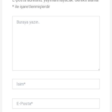
p
k
E-posta adresiniz yayınlanmayacak.
Gerekli alanlar
*
ile işaretlenmişlerdir
Buraya
yazın..
İsim*
E-
Posta*