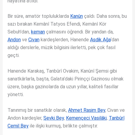
hayâtına atıldı.
Bir süre, amatör topluluklarda
Kanûn
çaldı. Daha sonra, bu
sazı bırakan Kemânî Tatyos Efendi, Kemânî Kör
Sebuh’dan,
keman
çalmasını öğrendi. Bir yandan da,
Andon
ve
Civan
kardeşlerden, Hanende
Asdik Ağa
‘dan
aldığı derslerle, müzik bilgisini ilerletti, pek çok fasıl
geçti.
Hanende Karakaş, Tanbûrî Ovakim, Kanûnî Şemsi gibi
sanatkârlarla, başta, Galata’daki Pirinççi Gazinosu olmak
üzere, başka gazinolarda da uzun yıllar, kaliteli fasıllar
yönetti.
Tanınmış bir sanatkâr olarak,
Ahmet Rasim Bey
, Civan ve
Andon kardeşler,
Şevki Bey
,
Kemençeci Vasilâki
,
Tanbûrî
Cemil Bey
ile ilişki kurmuş, birlikte çalmıştır.