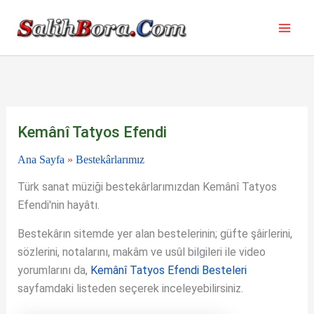
İçeriğe
atla
Kemânî Tatyos Efendi
Ana Sayfa
»
Bestekârlarımız
Türk sanat müziği bestekârlarımızdan Kemânî Tatyos
Efendi'nin hayâtı.
Bestekârın sitemde yer alan bestelerinin; güfte şâirlerini,
sözlerini, notalarını, makâm ve usûl bilgileri ile video
yorumlarını da,
Kemânî Tatyos Efendi Besteleri
sayfamdaki listeden seçerek inceleyebilirsiniz.