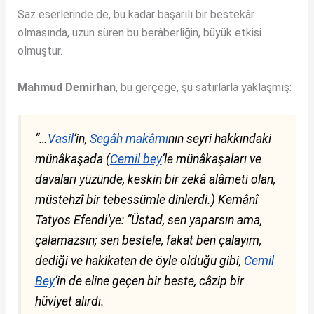
Saz eserlerinde de, bu kadar başarılı bir bestekâr
olmasında, uzun süren bu berâberliğin, büyük etkisi
olmuştur.
Mahmud Demirhan
, bu gerçeğe, şu satırlarla yaklaşmış:
“…
Vasil
‘in,
Segâh makâmı
nın seyri hakkındaki
münâkaşada (
Cemil bey
‘le münâkaşaları ve
davaları yüzünde, keskin bir zekâ alâmeti olan,
müstehzî bir tebessümle dinlerdi.) Kemânî
Tatyos Efendi’ye: “Üstad, sen yaparsın ama,
çalamazsın; sen bestele, fakat ben çalayım,
dediği ve hakikaten de öyle olduğu gibi,
Cemil
Bey
‘in de eline geçen bir beste, câzip bir
hüviyet alırdı.