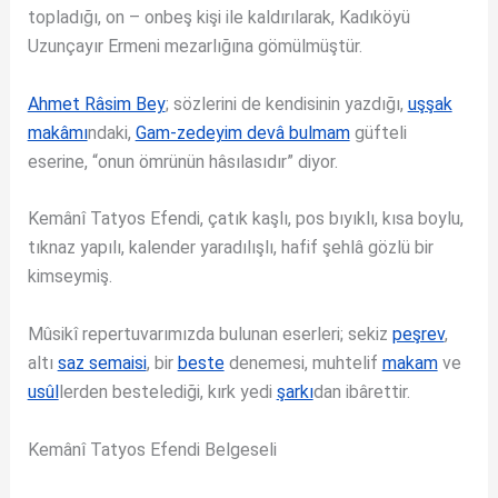
topladığı, on – onbeş kişi ile kaldırılarak, Kadıköyü
Uzunçayır Ermeni mezarlığına gömülmüştür.
Ahmet Râsim Bey
; sözlerini de kendisinin yazdığı,
uşşak
makâmı
ndaki,
Gam-zedeyim devâ bulmam
güfteli
eserine, “onun ömrünün hâsılasıdır” diyor.
Kemânî Tatyos Efendi, çatık kaşlı, pos bıyıklı, kısa boylu,
tıknaz yapılı, kalender yaradılışlı, hafif şehlâ gözlü bir
kimseymiş.
Mûsikî repertuvarımızda bulunan eserleri; sekiz
peşrev
,
altı
saz semaisi
, bir
beste
denemesi, muhtelif
makam
ve
usûl
lerden bestelediği, kırk yedi
şarkı
dan ibârettir.
Kemânî Tatyos Efendi Belgeseli