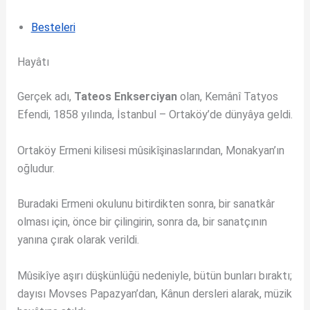
Besteleri
Hayâtı
Gerçek adı,
Tateos Enkserciyan
olan, Kemânî Tatyos
Efendi, 1858 yılında, İstanbul – Ortaköy’de dünyâya geldi.
Ortaköy Ermeni kilisesi mûsikîşinaslarından, Monakyan’ın
oğludur.
Buradaki Ermeni okulunu bitirdikten sonra, bir sanatkâr
olması için, önce bir çilingirin, sonra da, bir sanatçının
yanına çırak olarak verildi.
Mûsikîye aşırı düşkünlüğü nedeniyle, bütün bunları bıraktı;
dayısı Movses Papazyan’dan, Kânun dersleri alarak, müzik