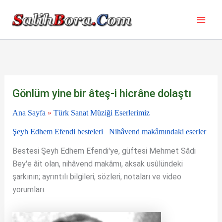
İçeriğe
atla
Gönlüm yine bir âteş-i hicrâne dolaştı
Ana Sayfa
»
Türk Sanat Müziği Eserlerimiz
Şeyh Edhem Efendi besteleri
Nihâvend makâmındaki eserler
Bestesi Şeyh Edhem Efendi'ye, güftesi Mehmet Sâdi
Bey'e âit olan, nihâvend makâmı, aksak usûlündeki
şarkının; ayrıntılı bilgileri, sözleri, notaları ve video
yorumları.