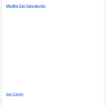
Mediha Şen Sancakoğlu
İnci Çayırlı