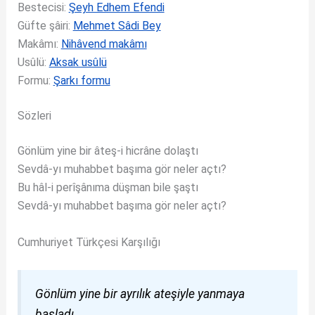
Bestecisi:
Şeyh Edhem Efendi
Güfte şâiri:
Mehmet Sâdi Bey
Makâmı:
Nihâvend makâmı
Usûlü:
Aksak usûlü
Formu:
Şarkı formu
Sözleri
Gönlüm yine bir âteş-i hicrâne dolaştı
Sevdâ-yı muhabbet başıma gör neler açtı?
Bu hâl-i perîşânıma düşman bile şaştı
Sevdâ-yı muhabbet başıma gör neler açtı?
Cumhuriyet Türkçesi Karşılığı
Gönlüm yine bir ayrılık ateşiyle yanmaya
başladı.