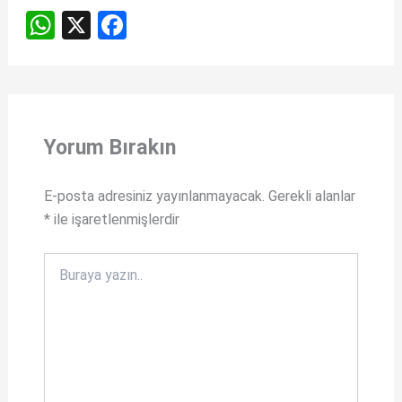
W
X
F
h
a
at
ce
s
b
A
o
Yorum Bırakın
p
o
p
k
E-posta adresiniz yayınlanmayacak.
Gerekli alanlar
*
ile işaretlenmişlerdir
Buraya
yazın..