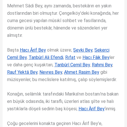
Mehmet Sâdi Bey, aynı zamanda, bestekârın en yakın
dostlarından biri olmuştur. Çengelköy’deki konağında, her
cuma gecesi yapılan mûsıkî sohbet ve fasıllarında,
dönemin ünlü bestekâr, hânende ve sâzendeleri yer
almıştır.
Başta
Hacı Ârif Bey
olmak üzere;
Şevki Bey
,
Şekerci
Cemil Bey
,
Tanbûrî Ali Efendi
,
Rıfat
ve
Hacı Fâik Bey
ler
ve daha genç kuşaktan;
Tanbûrî Cemil Bey
,
Rahmi Bey
,
Rauf Yektâ Bey
,
Nevres Bey
,
Ahmet Rasim Bey
gibi
müzisyenler, bu meclislere katılmış, çalıp söylemişlerdir.
Konağın, selâmlık tarafındaki Marika’nın bostanı’na bakan
en büyük odasında, iki taraflı, üzerleri atlas şilte ve halı
yastıklarla döşeli sedirin baş köşesi,
Hacı Ârif Bey
‘inmiş.
Çoğu gecelerini konakta geçiren Hacı Ârif Bey’e,