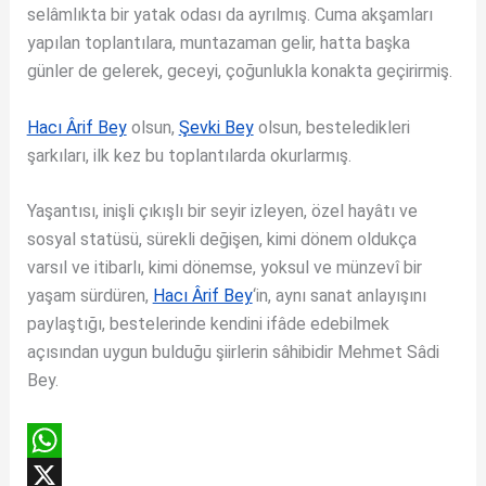
selâmlıkta bir yatak odası da ayrılmış. Cuma akşamları
yapılan toplantılara, muntazaman gelir, hatta başka
günler de gelerek, geceyi, çoğunlukla konakta geçirirmiş.
Hacı Ârif Bey
olsun,
Şevki Bey
olsun, besteledikleri
şarkıları, ilk kez bu toplantılarda okurlarmış.
Yaşantısı, inişli çıkışlı bir seyir izleyen, özel hayâtı ve
sosyal statüsü, sürekli değişen, kimi dönem oldukça
varsıl ve itibarlı, kimi dönemse, yoksul ve münzevî bir
yaşam sürdüren,
Hacı Ârif Bey
‘in, aynı sanat anlayışını
paylaştığı, bestelerinde kendini ifâde edebilmek
açısından uygun bulduğu şiirlerin sâhibidir Mehmet Sâdi
Bey.
W