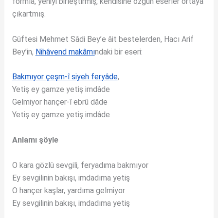
formla, yeniyi birleştirmiş, kendisine özgün eserler ortaya
çıkartmış.
Güftesi Mehmet Sâdi Bey’e âit bestelerden, Hacı Arif
Bey’in,
Nihâvend makâmı
ndaki bir eseri:
Bakmıyor çeşm-î siyeh feryâde
,
Yetiş ey gamze yetiş imdâde
Gelmiyor hançer-î ebrû dâde
Yetiş ey gamze yetiş imdâde
Anlamı şöyle
O kara gözlü sevgili, feryadıma bakmıyor
Ey sevgilinin bakışı, imdadıma yetiş
O hançer kaşlar, yardıma gelmiyor
Ey sevgilinin bakışı, imdadıma yetiş