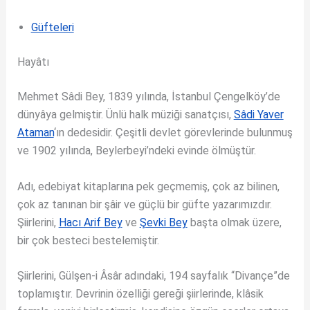
Güfteleri
Hayâtı
Mehmet Sâdi Bey, 1839 yılında, İstanbul Çengelköy’de
dünyâya gelmiştir. Ünlü halk müziği sanatçısı,
Sâdi Yaver
Ataman
‘ın dedesidir. Çeşitli devlet görevlerinde bulunmuş
ve 1902 yılında, Beylerbeyi’ndeki evinde ölmüştür.
Adı, edebiyat kitaplarına pek geçmemiş, çok az bilinen,
çok az tanınan bir şâir ve güçlü bir güfte yazarımızdır.
Şiirlerini,
Hacı Arif Bey
ve
Şevki Bey
başta olmak üzere,
bir çok besteci bestelemiştir.
Şiirlerini, Gülşen-i Âsâr adındaki, 194 sayfalık “Divançe”de
toplamıştır. Devrinin özelliği gereği şiirlerinde, klâsik