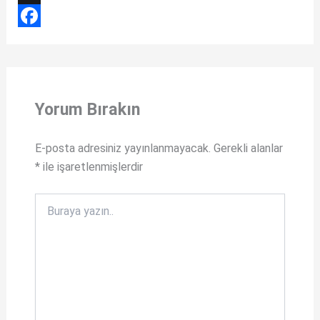
h
X
a
F
t
a
s
c
Yorum Bırakın
A
e
p
b
E-posta adresiniz yayınlanmayacak.
Gerekli alanlar
p
o
*
ile işaretlenmişlerdir
o
k
Buraya
yazın..