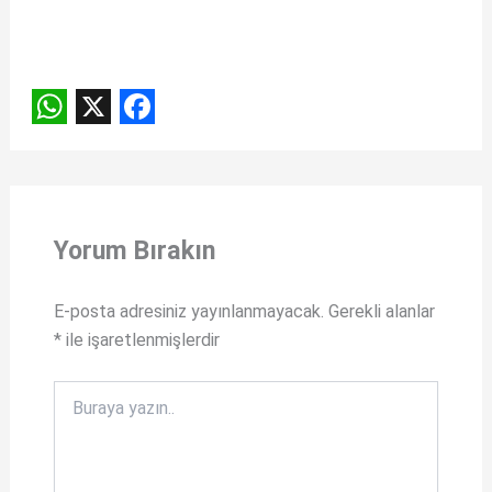
W
X
F
h
a
a
c
t
e
Yorum Bırakın
s
b
A
o
E-posta adresiniz yayınlanmayacak.
Gerekli alanlar
*
ile işaretlenmişlerdir
p
o
p
k
Buraya
yazın..