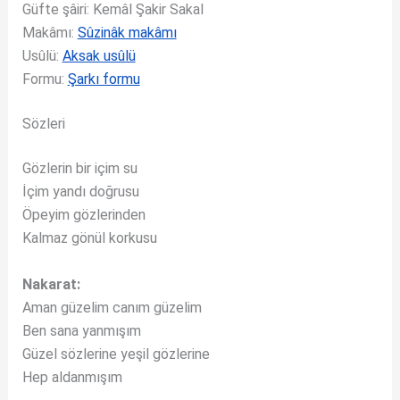
Güfte şâiri: Kemâl Şakir Sakal
Makâmı:
Sûzinâk makâmı
Usûlü:
Aksak usûlü
Formu:
Şarkı formu
Sözleri
Gözlerin bir içim su
İçim yandı doğrusu
Öpeyim gözlerinden
Kalmaz gönül korkusu
Nakarat:
Aman güzelim canım güzelim
Ben sana yanmışım
Güzel sözlerine yeşil gözlerine
Hep aldanmışım