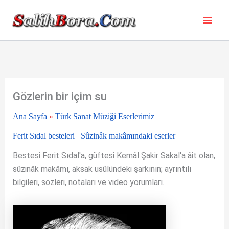
İçeriğe
atla
Gözlerin bir içim su
Ana Sayfa
»
Türk Sanat Müziği Eserlerimiz
Ferit Sıdal besteleri
Sûzinâk makâmındaki eserler
Bestesi Ferit Sıdal'a, güftesi Kemâl Şakir Sakal'a âit olan,
sûzinâk makâmı, aksak usûlündeki şarkının; ayrıntılı
bilgileri, sözleri, notaları ve video yorumları.