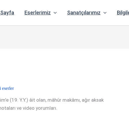
 Sayfa
Eserlerimiz
Sanatçılarımız
Bilgil
eserler
m'e (19. Y.Y.) âit olan, mâhûr makâmı, ağır aksak
, notaları ve video yorumları.