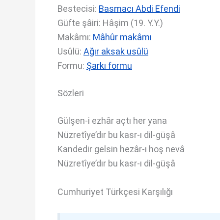
Bestecisi:
Basmacı Abdi Efendi
Güfte şâiri: Hâşim (19. Y.Y.)
Makâmı:
Mâhûr makâmı
Usûlü:
Ağır aksak usûlü
Formu:
Şarkı formu
Sözleri
Gülşen-i ezhâr açtı her yana
Nüzretîye’dır bu kasr-ı dil-güşâ
Kandedir gelsin hezâr-ı hoş nevâ
Nüzretîye’dır bu kasr-ı dil-güşâ
Cumhuriyet Türkçesi Karşılığı