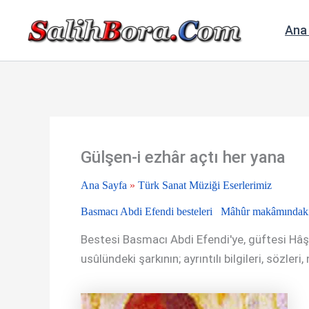
İçeriğe
atla
Ana
Gülşen-i ezhâr açtı her yana
Ana Sayfa
»
Türk Sanat Müziği Eserlerimiz
Basmacı Abdi Efendi besteleri
Mâhûr makâmındaki 
Bestesi Basmacı Abdi Efendi'ye, güftesi Hâşi
usûlündeki şarkının; ayrıntılı bilgileri, sözleri