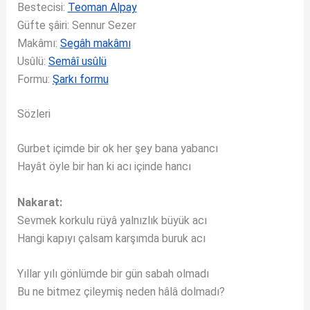
Bestecisi:
Teoman Alpay
Güfte şâiri: Sennur Sezer
Makâmı:
Segâh makâmı
Usûlü:
Semâî usûlü
Formu:
Şarkı formu
Sözleri
Gurbet içimde bir ok her şey bana yabancı
Hayât öyle bir han ki acı içinde hancı
Nakarat:
Sevmek korkulu rüyâ yalnızlık büyük acı
Hangi kapıyı çalsam karşımda buruk acı
Yıllar yılı gönlümde bir gün sabah olmadı
Bu ne bitmez çileymiş neden hâlâ dolmadı?