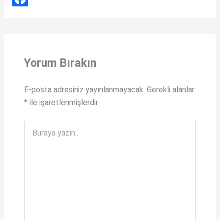
a
F
t
a
s
c
Yorum Bırakın
A
e
p
b
E-posta adresiniz yayınlanmayacak.
Gerekli alanlar
p
o
*
ile işaretlenmişlerdir
o
k
Buraya
yazın..