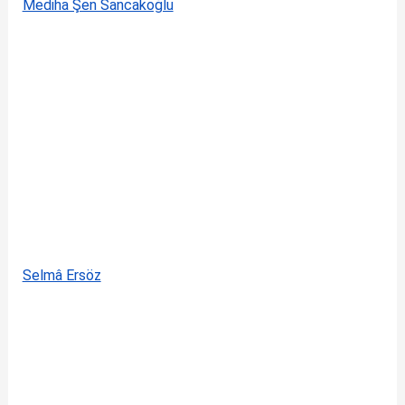
Mediha Şen Sancakoğlu
Selmâ Ersöz