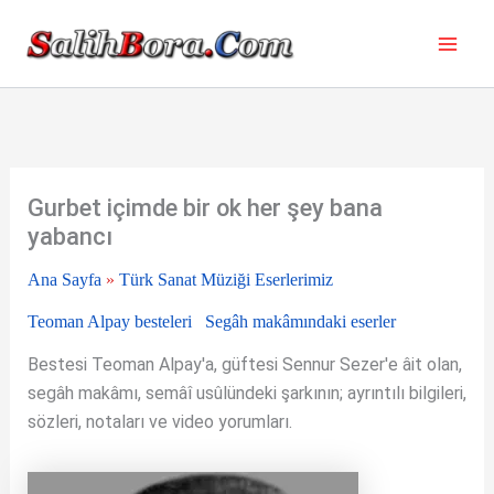
İçeriğe
atla
Gurbet içimde bir ok her şey bana
yabancı
Ana Sayfa
»
Türk Sanat Müziği Eserlerimiz
Teoman Alpay besteleri
Segâh makâmındaki eserler
Bestesi Teoman Alpay'a, güftesi Sennur Sezer'e âit olan,
segâh makâmı, semâî usûlündeki şarkının; ayrıntılı bilgileri,
sözleri, notaları ve video yorumları.