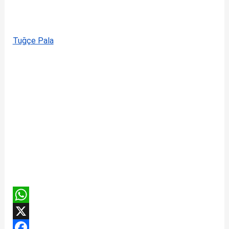
Tuğçe Pala
W
h
X