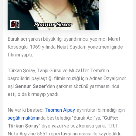
Buruk acı şarkısı büyük ilgi uyandırınca, yapımcı Murat
Köseoğlu, 1969 yılında Nejat Saydam yönetmenliğinde
filmini yaptı.
Türkan Şoray, Tanju Gürsu ve Muzaffer Tema’nın
başrollerini paylaştığı filmin müziği için Adnan Özyalçıner,
eşi
Sennur Sezer
’den şarkının sözünü yazmasını ricâ
etti, o da kırmayıp yazdı.
Ne var ki besteci
Teoman Alpay
, ayrıntıları bilmediği için
segâh makâmı
nda bestelediği “Buruk Acı”ya, “
Güfte:
Türkan Şoray
” diye yazdı ve söz konusu şarkı, T.R.T.
Nota Arşivine 5551 repertuvar numarası ile kaydedildi.