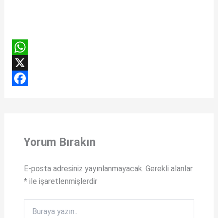
W
h
X
a
F
t
a
s
c
Yorum Bırakın
A
e
p
b
E-posta adresiniz yayınlanmayacak.
Gerekli alanlar
p
o
*
ile işaretlenmişlerdir
o
k
Buraya
yazın..