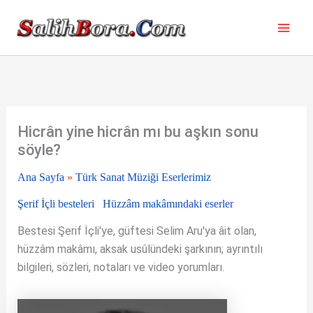
İçeriğe
atla
Hicrân yine hicrân mı bu aşkın sonu
söyle?
Ana Sayfa
»
Türk Sanat Müziği Eserlerimiz
Şerif İçli besteleri
Hüzzâm makâmındaki eserler
Bestesi Şerif İçli'ye, güftesi Selim Aru'ya âit olan,
hüzzâm makâmı, aksak usûlündeki şarkının; ayrıntılı
bilgileri, sözleri, notaları ve video yorumları.