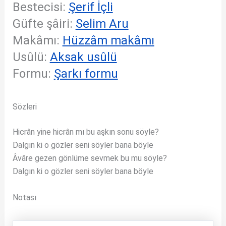
Bestecisi:
Şerif İçli
Güfte şâiri:
Selim Aru
Makâmı:
Hüzzâm makâmı
Usûlü:
Aksak usûlü
Formu:
Şarkı formu
Sözleri
Hicrân yine hicrân mı bu aşkın sonu söyle?
Dalgın ki o gözler seni söyler bana böyle
Âvâre gezen gönlüme sevmek bu mu söyle?
Dalgın ki o gözler seni söyler bana böyle
Notası