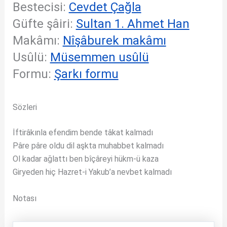
Bestecisi:
Cevdet Çağla
Güfte şâiri:
Sultan 1. Ahmet Han
Makâmı:
Nîşâburek makâmı
Usûlü:
Müsemmen usûlü
Formu:
Şarkı formu
Sözleri
İftirâkınla efendim bende tâkat kalmadı
Pâre pâre oldu dil aşkta muhabbet kalmadı
Ol kadar ağlattı ben bîçâreyi hükm-ü kaza
Giryeden hiç Hazret-i Yakub’a nevbet kalmadı
Notası