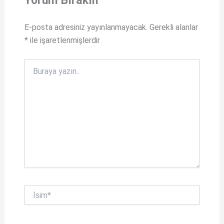
p
b
E-posta adresiniz yayınlanmayacak.
Gerekli alanlar
p
o
*
ile işaretlenmişlerdir
o
k
Buraya
yazın..
İsim*