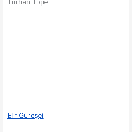
Turhan Toper
Elif Güreşçi