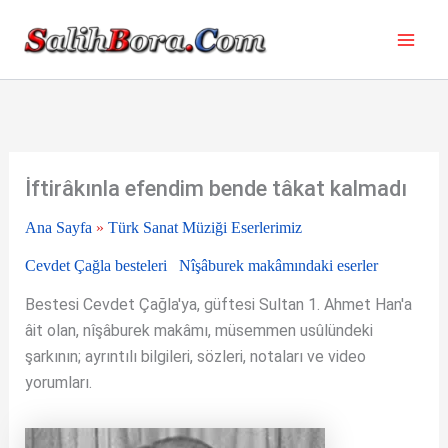
İçeriğe
atla
İftirâkınla efendim bende tâkat kalmadı
Ana Sayfa
»
Türk Sanat Müziği Eserlerimiz
Cevdet Çağla besteleri
Nîşâburek makâmındaki eserler
Bestesi Cevdet Çağla'ya, güftesi Sultan 1. Ahmet Han'a
âit olan, nîşâburek makâmı, müsemmen usûlündeki
şarkının; ayrıntılı bilgileri, sözleri, notaları ve video
yorumları.