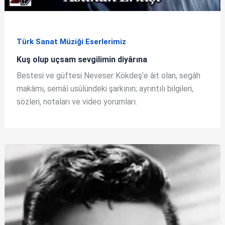
Türk Sanat Müziği Eserlerimiz
Kuş olup uçsam sevgilimin diyârına
Bestesi ve güftesi Neveser Kökdeş’e âit olan, segâh
makâmı, semâî usûlündeki şarkının; ayrıntılı bilgileri,
sözleri, notaları ve video yorumları.