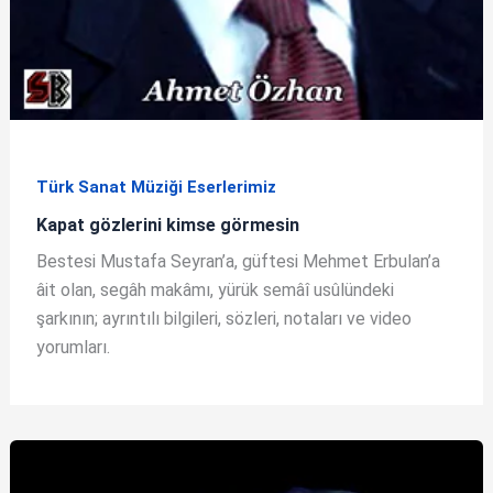
Türk Sanat Müziği Eserlerimiz
Kapat gözlerini kimse görmesin
Bestesi Mustafa Seyran’a, güftesi Mehmet Erbulan’a
âit olan, segâh makâmı, yürük semâî usûlündeki
şarkının; ayrıntılı bilgileri, sözleri, notaları ve video
yorumları.