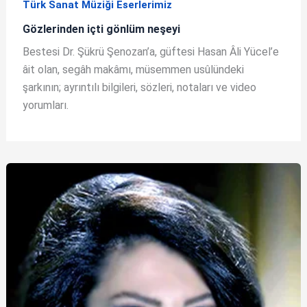
Türk Sanat Müziği Eserlerimiz
Gözlerinden içti gönlüm neşeyi
Bestesi Dr. Şükrü Şenozan’a, güftesi Hasan Âli Yücel’e
âit olan, segâh makâmı, müsemmen usûlündeki
şarkının; ayrıntılı bilgileri, sözleri, notaları ve video
yorumları.