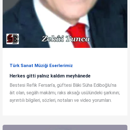
Türk Sanat Müziği Eserlerimiz
Herkes gitti yalnız kaldım meyhânede
Bestesi Refik Fersan’a, güftesi Bâki Süha Ediboğlu’na
âit olan, segâh makâmı, raks aksağı usûlündeki şarkının;
ayrıntılı bilgileri, sözleri, notaları ve video yorumları.