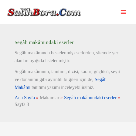
İçeriğe
atla
Segâh makâmındaki eserler
Segâh makâmında bestelenmiş eserlerden, sitemde yer
alanları aşağıda listelenmiştir.
Segâh makâmının; tanıtımı, dizisi, kararı, güçlüsü, seyri
ve donanımı gibi ayrıntılı bilgileri için de,
Segâh
Makâmı
tanıtımı yazımı inceleyebilirsiniz.
Ana Sayfa
»
Makamlar
»
Segâh makâmındaki eserler
»
Sayfa 3