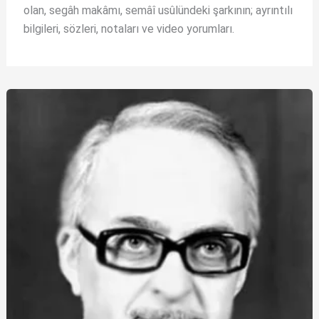
olan, segâh makâmı, semâî usûlündeki şarkının; ayrıntılı
bilgileri, sözleri, notaları ve video yorumları.