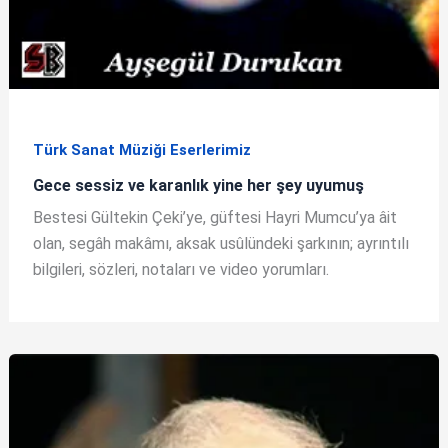
Türk Sanat Müziği Eserlerimiz
Gece sessiz ve karanlık yine her şey uyumuş
Bestesi Gültekin Çeki’ye, güftesi Hayri Mumcu’ya âit
olan, segâh makâmı, aksak usûlündeki şarkının; ayrıntılı
bilgileri, sözleri, notaları ve video yorumları.