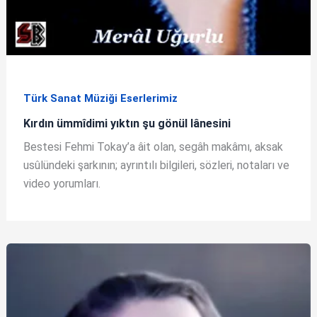
Türk Sanat Müziği Eserlerimiz
Kırdın ümmîdimi yıktın şu gönül lânesini
Bestesi Fehmi Tokay’a âit olan, segâh makâmı, aksak
usûlündeki şarkının; ayrıntılı bilgileri, sözleri, notaları ve
video yorumları.