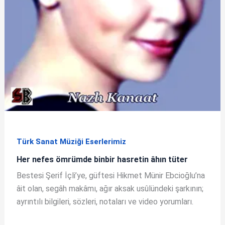
Türk Sanat Müziği Eserlerimiz
Her nefes ömrümde binbir hasretin âhın tüter
Bestesi Şerif İçli’ye, güftesi Hikmet Münir Ebcioğlu’na
âit olan, segâh makâmı, ağır aksak usûlündeki şarkının;
ayrıntılı bilgileri, sözleri, notaları ve video yorumları.