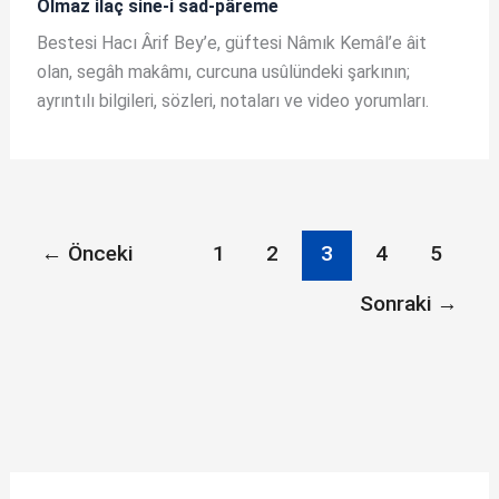
Olmaz ilaç sine-i sad-pâreme
Bestesi Hacı Ârif Bey’e, güftesi Nâmık Kemâl’e âit
olan, segâh makâmı, curcuna usûlündeki şarkının;
ayrıntılı bilgileri, sözleri, notaları ve video yorumları.
←
Önceki
1
2
3
4
5
Sonraki
→