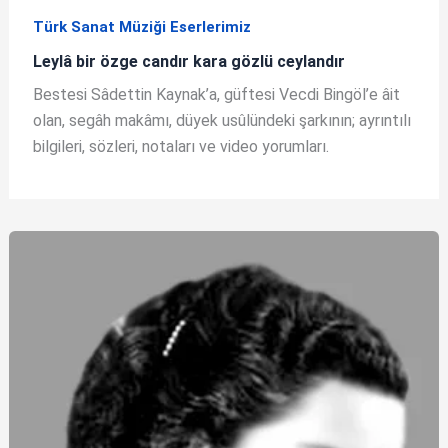
Türk Sanat Müziği Eserlerimiz
Leylâ bir özge candır kara gözlü ceylandır
Bestesi Sâdettin Kaynak’a, güftesi Vecdi Bingöl’e âit
olan, segâh makâmı, düyek usûlündeki şarkının; ayrıntılı
bilgileri, sözleri, notaları ve video yorumları.