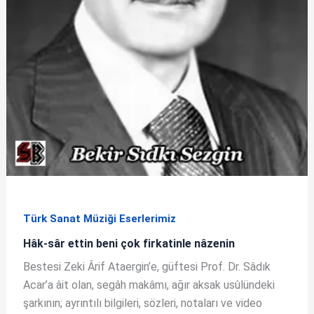
Türk Sanat Müziği Eserlerimiz
Hâk-sâr ettin beni çok firkatinle nâzenin
Bestesi Zeki Ârif Ataergin’e, güftesi Prof. Dr. Sâdık
Acar’a âit olan, segâh makâmı, ağır aksak usûlündeki
şarkının; ayrıntılı bilgileri, sözleri, notaları ve video