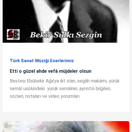
Türk Sanat Müziği Eserlerimiz
Etti o güzel ahde vefâ müjdeler olsun
Bestesi Ebûbekir Ağa’ya âit olan, segâh makâmı, yürük
semâî usûlündeki yürük semâînin; ayrıntılı bilgileri,
sözleri, notaları ve video yorumları.