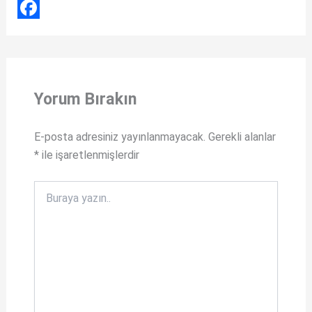
h
X
a
F
t
a
s
c
Yorum Bırakın
A
e
p
b
E-posta adresiniz yayınlanmayacak.
Gerekli alanlar
p
o
*
ile işaretlenmişlerdir
o
k
Buraya
yazın..