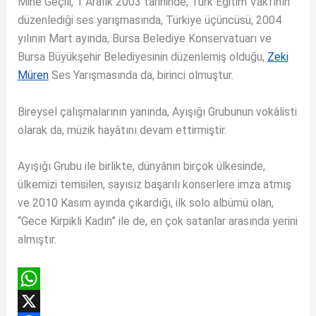
Mine Geçili, 1 Aralık 2003 tarihinde, Türk Eğitim Vakfının
düzenlediği ses yarışmasında, Türkiye üçüncüsü, 2004
yılının Mart ayında, Bursa Belediye Konservatuarı ve
Bursa Büyükşehir Belediyesinin düzenlemiş olduğu,
Zeki
Müren
Ses Yarışmasında da, birinci olmuştur.
Bireysel çalışmalarının yanında, Ayışığı Grubunun vokâlisti
olarak da, müzik hayâtını devam ettirmiştir.
Ayışığı Grubu ile birlikte, dünyânın birçok ülkesinde,
ülkemizi temsilen, sayısız başarılı konserlere imza atmış
ve 2010 Kasım ayında çıkardığı, ilk solo albümü olan,
“Gece Kirpikli Kadın” ile de, en çok satanlar arasında yerini
almıştır.
W