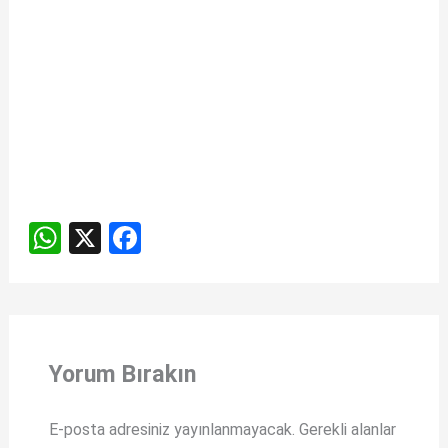
W
X
F
h
a
at
ce
s
b
A
o
Yorum Bırakın
p
o
p
k
E-posta adresiniz yayınlanmayacak.
Gerekli alanlar