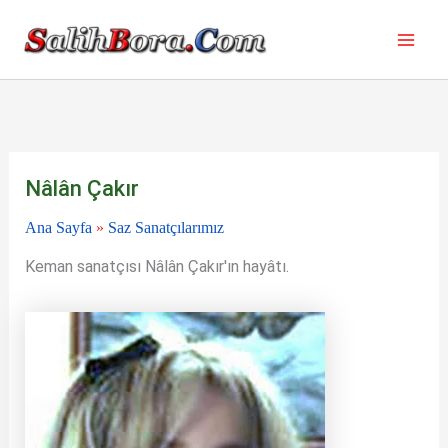
İçeriğe
atla
Nâlân Çakır
Ana Sayfa
»
Saz Sanatçılarımız
Keman sanatçısı Nâlân Çakır'ın hayâtı.