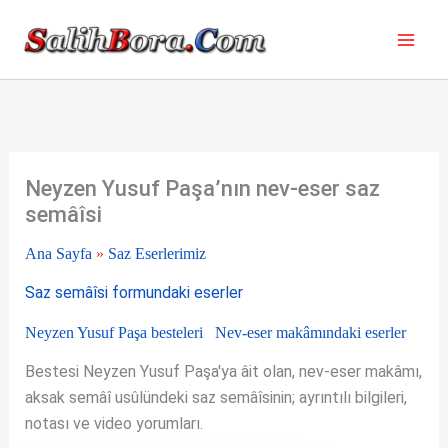
İçeriğe
atla
Neyzen Yusuf Paşa’nın nev-eser saz
semâîsi
Ana Sayfa
»
Saz Eserlerimiz
Saz semâîsi formundaki eserler
Neyzen Yusuf Paşa besteleri
Nev-eser makâmındaki eserler
Bestesi Neyzen Yusuf Paşa'ya âit olan, nev-eser makâmı,
aksak semâî usûlündeki saz semâîsinin; ayrıntılı bilgileri,
notası ve video yorumları.