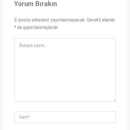
t
e
Yorum Bırakın
s
b
A
o
E-posta adresiniz yayınlanmayacak.
Gerekli alanlar
*
ile işaretlenmişlerdir
p
o
p
k
Buraya
yazın..
İsim*