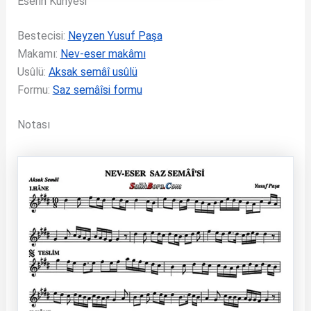
Eserin Künyesi
Bestecisi:
Neyzen Yusuf Paşa
Makamı:
Nev-eser makâmı
Usûlü:
Aksak semâî usûlü
Formu:
Saz semâîsi formu
Notası