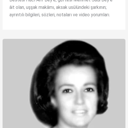
âit olan, uşşak makâmı, aksak usûlündeki şarkının;
ayrıntılı bilgileri, sözleri, notaları ve video yorumları.