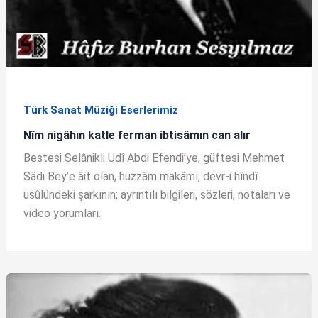
Türk Sanat Müziği Eserlerimiz
Nîm nigâhın katle ferman ibtisâmın can alır
Bestesi Selânikli Udî Abdi Efendi’ye, güftesi Mehmet
Sâdi Bey’e âit olan, hüzzâm makâmı, devr-i hîndî
usûlündeki şarkının; ayrıntılı bilgileri, sözleri, notaları ve
video yorumları.