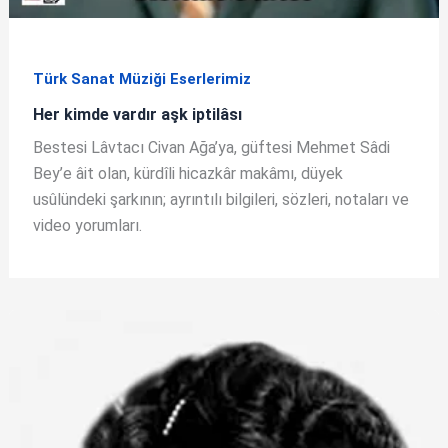
Türk Sanat Müziği Eserlerimiz
Her kimde vardır aşk iptilâsı
Bestesi Lâvtacı Civan Ağa’ya, güftesi Mehmet Sâdi
Bey’e âit olan, kürdîli hicazkâr makâmı, düyek
usûlündeki şarkının; ayrıntılı bilgileri, sözleri, notaları ve
video yorumları.