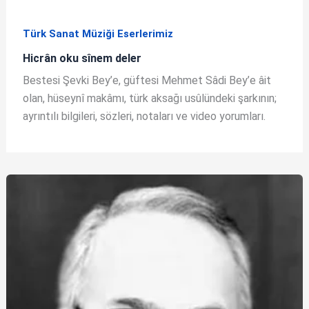
Türk Sanat Müziği Eserlerimiz
Hicrân oku sînem deler
Bestesi Şevki Bey’e, güftesi Mehmet Sâdi Bey’e âit
olan, hüseynî makâmı, türk aksağı usûlündeki şarkının;
ayrıntılı bilgileri, sözleri, notaları ve video yorumları.