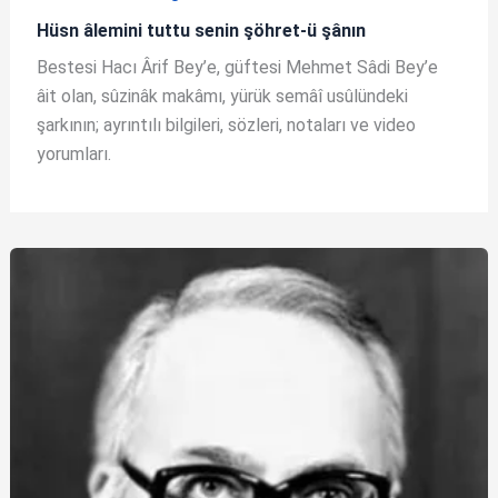
Hüsn âlemini tuttu senin şöhret-ü şânın
Bestesi Hacı Ârif Bey’e, güftesi Mehmet Sâdi Bey’e
âit olan, sûzinâk makâmı, yürük semâî usûlündeki
şarkının; ayrıntılı bilgileri, sözleri, notaları ve video
yorumları.