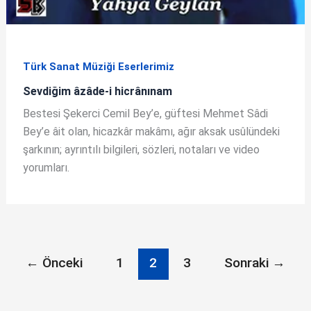
Türk Sanat Müziği Eserlerimiz
Sevdiğim âzâde-i hicrânınam
Bestesi Şekerci Cemil Bey’e, güftesi Mehmet Sâdi
Bey’e âit olan, hicazkâr makâmı, ağır aksak usûlündeki
şarkının; ayrıntılı bilgileri, sözleri, notaları ve video
yorumları.
←
Önceki
1
2
3
Sonraki
→