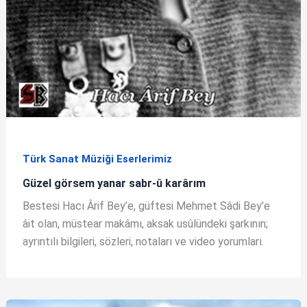
Türk Sanat Müziği Eserlerimiz
Güzel görsem yanar sabr-û karârım
Bestesi Hacı Ârif Bey’e, güftesi Mehmet Sâdi Bey’e
âit olan, müstear makâmı, aksak usûlündeki şarkının;
ayrıntılı bilgileri, sözleri, notaları ve video yorumları.