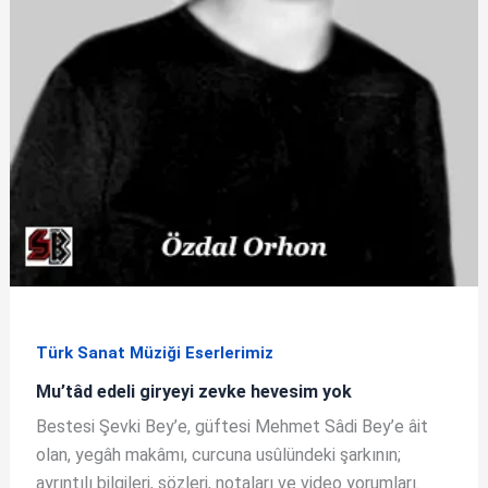
Türk Sanat Müziği Eserlerimiz
Mu’tâd edeli giryeyi zevke hevesim yok
Bestesi Şevki Bey’e, güftesi Mehmet Sâdi Bey’e âit
olan, yegâh makâmı, curcuna usûlündeki şarkının;
ayrıntılı bilgileri, sözleri, notaları ve video yorumları.