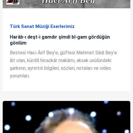
Türk Sanat Müziği Eserlerimiz
Harâb-ı deşt-i gamdır şimdi bî-gam gördüğün
gönlüm
Bestesi Hacı Ârif Bey’e, güftesi Mehmet Sâdi Bey’e
âit olan, kürdîli hicazkâr makâmı, aksak usûlündeki
şarkının; ayrıntılı bilgileri, sözleri, notaları ve video
yorumları.