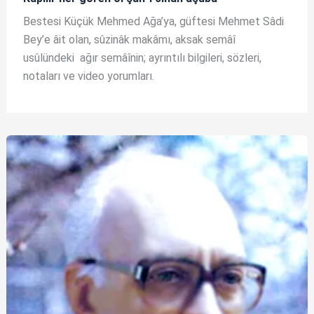
Bestesi Küçük Mehmed Ağa’ya, güftesi Mehmet Sâdi
Bey’e âit olan, sûzinâk makâmı, aksak semâî
usûlündeki ağır semâînin; ayrıntılı bilgileri, sözleri,
notaları ve video yorumları.