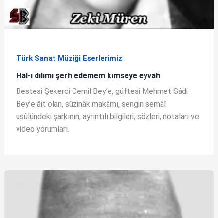
Türk Sanat Müziği Eserlerimiz
Hâl-i dilimi şerh edemem kimseye eyvâh
Bestesi Şekerci Cemil Bey’e, güftesi Mehmet Sâdi
Bey’e âit olan, sûzinâk makâmı, sengin semâî
usûlündeki şarkının; ayrıntılı bilgileri, sözleri, notaları ve
video yorumları.