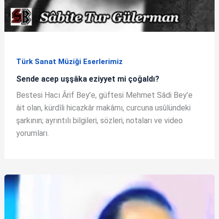
Türk Sanat Müziği Eserlerimiz
Sende acep uşşâka eziyyet mi çoğaldı?
Bestesi Hacı Ârif Bey’e, güftesi Mehmet Sâdi Bey’e
âit olan, kürdîli hicazkâr makâmı, curcuna usûlündeki
şarkının; ayrıntılı bilgileri, sözleri, notaları ve video
yorumları.