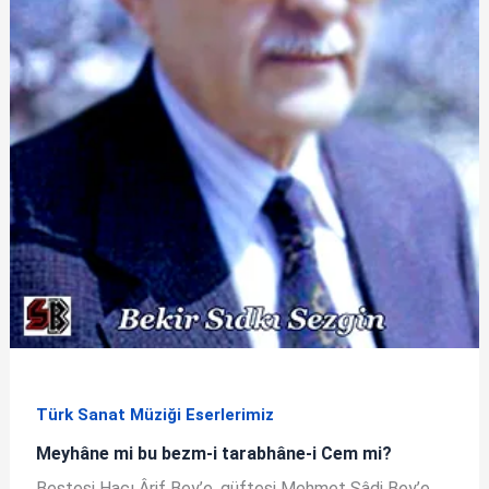
Türk Sanat Müziği Eserlerimiz
Meyhâne mi bu bezm-i tarabhâne-i Cem mi?
Bestesi Hacı Ârif Bey’e, güftesi Mehmet Sâdi Bey’e