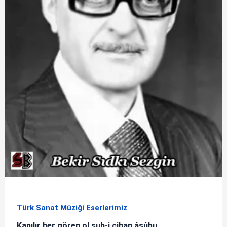
Türk Sanat Müziği Eserlerimiz
Kapılır her gören ol şuh-i cihan âşûbu