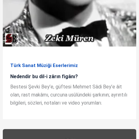
Türk Sanat Müziği Eserlerimiz
Nedendir bu dil-i zârın figânı?
Bestesi Şevki Bey’e, güftesi Mehmet Sâdi Bey’e âit
olan, rast makâmı, curcuna usûlündeki şarkının; ayrıntılı
bilgileri, sözleri, notaları ve video yorumları.