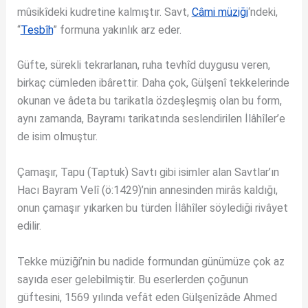
mûsikîdeki kudretine kalmıştır. Savt,
Câmi müziği
‘ndeki,
“
Tesbîh
” formuna yakınlık arz eder.
Güfte, sürekli tekrarlanan, ruha tevhîd duygusu veren,
birkaç cümleden ibârettir. Daha çok, Gülşenî tekkelerinde
okunan ve âdeta bu tarikatla özdeşleşmiş olan bu form,
aynı zamanda, Bayramı tarikatında seslendirilen İlâhîler’e
de isim olmuştur.
Çamaşır, Tapu (Taptuk) Savtı gibi isimler alan Savtlar’ın
Hacı Bayram Velî (ö:1429)’nin annesinden mirâs kaldığı,
onun çamaşır yıkarken bu türden İlâhîler söylediği rivâyet
edilir.
Tekke müziği’nin bu nadide formundan günümüze çok az
sayıda eser gelebilmiştir. Bu eserlerden çoğunun
güftesini, 1569 yılında vefât eden Gülşenîzâde Ahmed