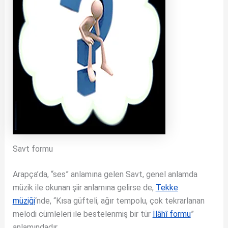
Savt formu
Arapça’da, “ses” anlamına gelen Savt, genel anlamda
müzik ile okunan şiir anlamına gelirse de,
Tekke
müziği
‘nde, “Kısa güfteli, ağır tempolu, çok tekrarlanan
melodi cümleleri ile bestelenmiş bir tür
İlâhî formu
”
anlamındadır.