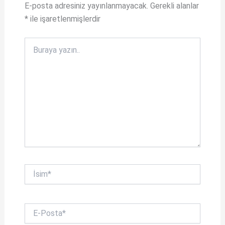
A
o
E-posta adresiniz yayınlanmayacak.
Gerekli alanlar
*
ile işaretlenmişlerdir
p
o
p
k
Buraya
yazın..
İsim*
E-
Posta*