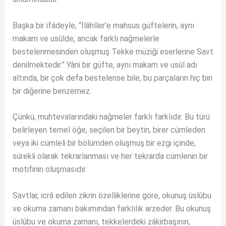
Başka bir ifâdeyle, “İlâhîler’e mahsus güftelerin, aynı
makam ve usûlde, ancak farklı nağmelerle
bestelenmesinden oluşmuş Tekke müziği eserlerine Savt
denilmektedir.” Yâni bir güfte, aynı makam ve usûl adı
altında, bir çok defa bestelense bile, bu parçaların hiç biri
bir diğerine benzemez.
Çünkü, muhtevalarındaki nağmeler farklı farklıdır. Bu türü
belirleyen temel öğe, seçilen bir beytin, birer cümleden
veya iki cümleli bir bölümden oluşmuş bir ezgi içinde,
sürekli olarak tekrarlanması ve her tekrarda cümlenin bir
motifinin oluşmasıdır.
Savtlar, icrâ edilen zikrin özelliklerine göre, okunuş üslûbu
ve okuma zamanı bakımından farklılık arzeder. Bu okunuş
üslûbu ve okuma zamanı, tekkelerdeki zâkirbaşının,