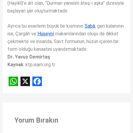
(Hayâlî)’e âit olan, “Durman yanalım âteş-i aşka” dizesiyle
başlayan şiiri oluşturmaktadır.
Ayrıca bu eserlerin büyük bir kısmının
Sabâ
, geri kalanının
ise, Çargâh ve
Hüseynî
makamlarından oluşu da dikkat
çekmekte ve insanda, Savt formunun, hüzün içeren bir
form olduğu kanaatini uyandırmaktadır.
Dr. Yavuz Demirtaş
Kaynak
: ktp.isam.org.tr
W
X
F
h
a
a
c
t
e
Yorum Bırakın
s
b