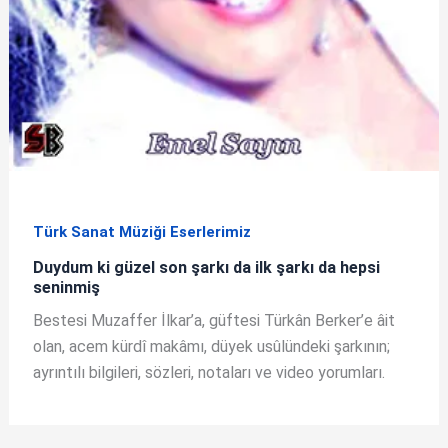
Türk Sanat Müziği Eserlerimiz
Duydum ki güzel son şarkı da ilk şarkı da hepsi
seninmiş
Bestesi Muzaffer İlkar’a, güftesi Türkân Berker’e âit
olan, acem kürdî makâmı, düyek usûlündeki şarkının;
ayrıntılı bilgileri, sözleri, notaları ve video yorumları.