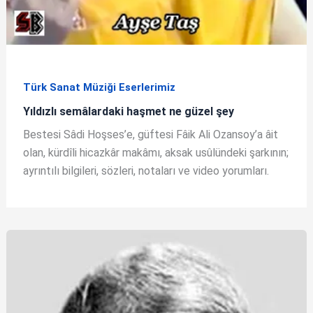
Türk Sanat Müziği Eserlerimiz
Yıldızlı semâlardaki haşmet ne güzel şey
Bestesi Sâdi Hoşses’e, güftesi Fâik Ali Ozansoy’a âit
olan, kürdîli hicazkâr makâmı, aksak usûlündeki şarkının;
ayrıntılı bilgileri, sözleri, notaları ve video yorumları.