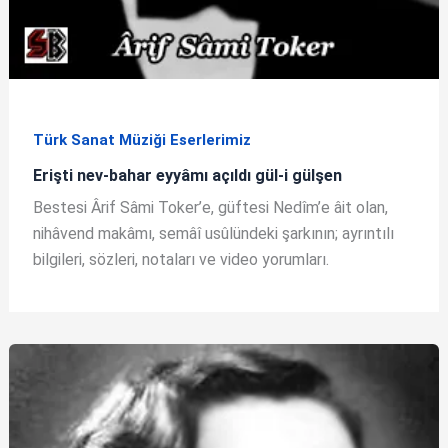
Türk Sanat Müziği Eserlerimiz
Erişti nev-bahar eyyâmı açıldı gül-i gülşen
Bestesi Ârif Sâmi Toker’e, güftesi Nedîm’e âit olan,
nihâvend makâmı, semâî usûlündeki şarkının; ayrıntılı
bilgileri, sözleri, notaları ve video yorumları.