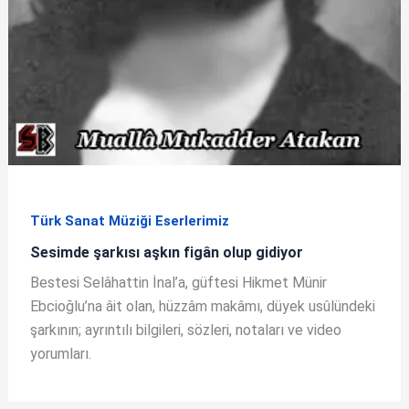
Türk Sanat Müziği Eserlerimiz
Sesimde şarkısı aşkın figân olup gidiyor
Bestesi Selâhattin İnal’a, güftesi Hikmet Münir
Ebcioğlu’na âit olan, hüzzâm makâmı, düyek usûlündeki
şarkının; ayrıntılı bilgileri, sözleri, notaları ve video
yorumları.