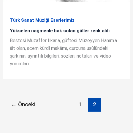
Türk Sanat Müziği Eserlerimiz
Yükselen nağmenle bak solan güller renk aldı
Bestesi Muzaffer İlkar’a, güftesi Müzeyyen Hanım’a
âit olan, acem kürdî makâmı, curcuna usûlündeki
şarkının; ayrıntılı bilgileri, sözleri, notaları ve video
yorumları.
←
Önceki
1
2