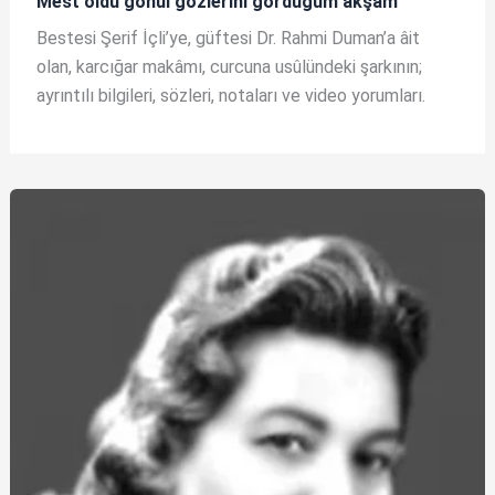
Mest oldu gönül gözlerini gördüğüm akşam
Bestesi Şerif İçli’ye, güftesi Dr. Rahmi Duman’a âit
olan, karcığar makâmı, curcuna usûlündeki şarkının;
ayrıntılı bilgileri, sözleri, notaları ve video yorumları.