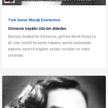
Türk Sanat Müziği Eserlerimiz
Gitmesin hayâlin ölürüm dîdeden
Bestesi Selâhattin Erköse’ye, güftesi Nezih Korkut’a
âit olan, kürdîli hicazkâr makâmı, semâî usûlündeki
şarkının; ayrıntılı bilgileri, sözleri, notaları ve video
yorumları.