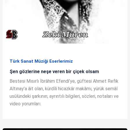
Türk Sanat Müziği Eserlerimiz
Şen gözlerine neşe veren bir çiçek olsam
Bestesi Mısırlı İbrâhim Efendi’ye, güftesi Ahmet Refik
Altınay’a âit olan, kürdîli hicazkâr makâmı, yürük semâî
usûlündeki şarkının; ayrıntılı bilgileri, sözleri, notaları ve
video yorumları.