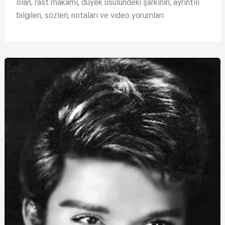
olan, rast makâmı, düyek usûlündeki şarkının; ayrıntılı
bilgileri, sözleri, notaları ve video yorumları.