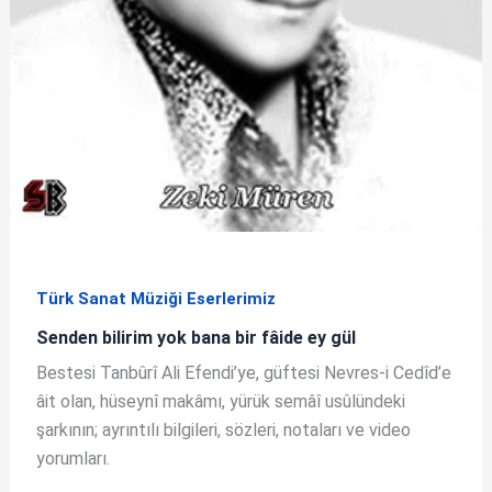
Türk Sanat Müziği Eserlerimiz
Senden bilirim yok bana bir fâide ey gül
Bestesi Tanbûrî Ali Efendi’ye, güftesi Nevres-i Cedîd’e
âit olan, hüseynî makâmı, yürük semâî usûlündeki
şarkının; ayrıntılı bilgileri, sözleri, notaları ve video
yorumları.