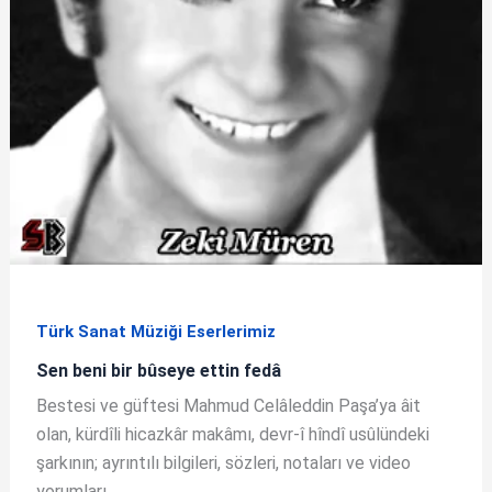
Türk Sanat Müziği Eserlerimiz
Sen beni bir bûseye ettin fedâ
Bestesi ve güftesi Mahmud Celâleddin Paşa’ya âit
olan, kürdîli hicazkâr makâmı, devr-î hîndî usûlündeki
şarkının; ayrıntılı bilgileri, sözleri, notaları ve video
yorumları.