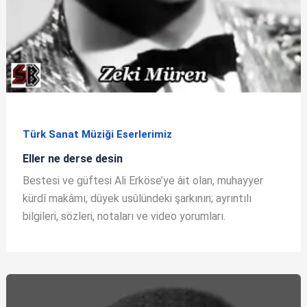
Türk Sanat Müziği Eserlerimiz
Eller ne derse desin
Bestesi ve güftesi Ali Erköse’ye âit olan, muhayyer
kürdî makâmı, düyek usûlündeki şarkının; ayrıntılı
bilgileri, sözleri, notaları ve video yorumları.