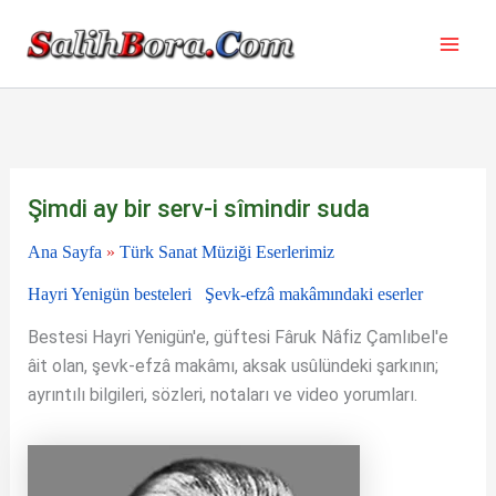
İçeriğe
atla
Şimdi ay bir serv-i sîmindir suda
Ana Sayfa
»
Türk Sanat Müziği Eserlerimiz
Hayri Yenigün besteleri
Şevk-efzâ makâmındaki eserler
Bestesi Hayri Yenigün'e, güftesi Fâruk Nâfiz Çamlıbel'e
âit olan, şevk-efzâ makâmı, aksak usûlündeki şarkının;
ayrıntılı bilgileri, sözleri, notaları ve video yorumları.