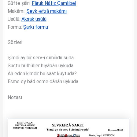
Güfte şâiri:
Fâruk Nâfiz Çamlıbel
Makâmı:
Şevk-efzâ makâmı
Usûlü:
Aksak usûlü
Formu:
Şarkı formu
Sözleri
Şimdi ay bir serv-i sîmindir suda
Sustu bülbüller hıyâbân uykuda
Âh eden kimdir bu saat kuytuda?
Esme ey bâd esme cânân uykuda
Notası