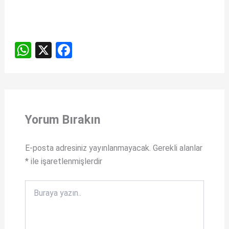
W
X
F
h
a
at
ce
s
b
A
o
Yorum Bırakın
p
o
p
k
E-posta adresiniz yayınlanmayacak.
Gerekli alanlar
*
ile işaretlenmişlerdir
Buraya
yazın..