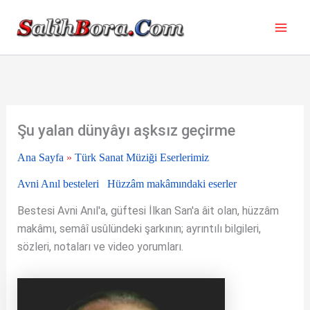
İçeriğe
atla
Şu yalan dünyâyı aşksız geçirme
Ana Sayfa
»
Türk Sanat Müziği Eserlerimiz
Avni Anıl besteleri
Hüzzâm makâmındaki eserler
Bestesi Avni Anıl'a, güftesi İlkan San'a âit olan, hüzzâm
makâmı, semâî usûlündeki şarkının; ayrıntılı bilgileri,
sözleri, notaları ve video yorumları.