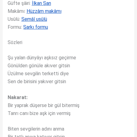
Güfte şâiri:
İlkan San
Makâmı:
Hüzzâm makâmı
Usûlü:
Semâî usûlü
Formu:
Şarkı formu
Sözleri
Şu yalan dünyâyı aşksız geçirme
Gönülden gönüle akıver gitsin
Üzülme sevgilin terketti diye
Sen de birisini yakıver gitsin
Nakarat:
Bir yaprak düşerse bir gül bitermiş
Tanrı canı bize aşk için vermiş
Biten sevgilerin adını anma
Bir tatlı anıya katıver gitsin