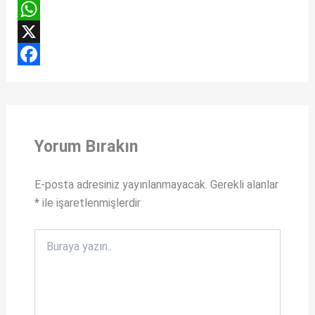
W
h
X
a
F
t
a
s
c
Yorum Bırakın
A
e
p
b
E-posta adresiniz yayınlanmayacak.
Gerekli alanlar
p
o
*
ile işaretlenmişlerdir
o
k
Buraya
yazın..