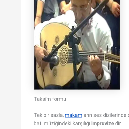
Taksîm formu
Tek bir sazla,
makam
ların ses dizilerind
batı müziğindeki karşılığı
impruvize
dir.