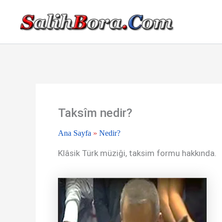
İçeriğe
atla
Taksîm nedir?
Ana Sayfa
»
Nedir?
Klâsik Türk müziği, taksim formu hakkında.