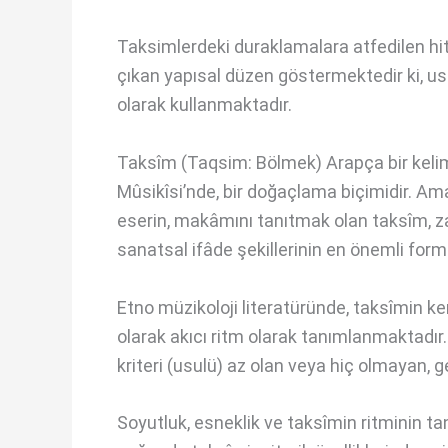
Taksimlerdeki duraklamalara atfedilen hit
çıkan yapısal düzen göstermektedir ki, us
olarak kullanmaktadır.
Taksîm (Taqsim: Bölmek) Arapça bir kelim
Mûsikîsi’nde, bir doğaçlama biçimidir. Am
eserin, makâmını tanıtmak olan taksîm, z
sanatsal ifâde şekillerinin en önemli form
Etno müzikoloji literatüründe, taksîmin ke
olarak akıcı ritm olarak tanımlanmaktadır.
kriteri (usulü) az olan veya hiç olmayan, ge
Soyutluk, esneklik ve taksîmin ritminin