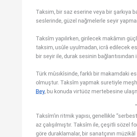
Taksim, bir saz eserine veya bir şarkıya 
seslerinde, güzel nağmelerle seyir yapmak
Taksîm yapılırken, girilecek makâmın güçlüs
taksim, usûle uyulmadan, icrâ edilecek e
bir seyir ile, durak sesinin bağlantısından i
Türk mûsıkîsinde, farklı bir makamdaki 
olmuştur. Taksîm yapmak suretiyle meşh
Bey
, bu konuda virtüöz mertebesine ulaşm
Taksîm’in ritmik yapısı, genellikle “serbe
az çalışılmıştır. Taksîm ile, çeşitli sözel
göre duraklamalar, bir sanatçının müzikâl