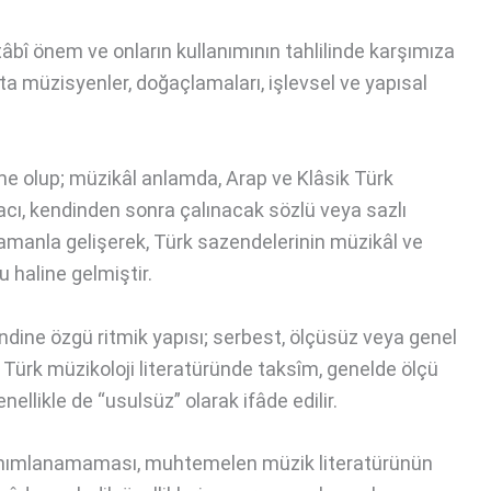
âbî önem ve onların kullanımının tahlilinde karşımıza
ta müzisyenler, doğaçlamaları, işlevsel ve yapısal
e olup; müzikâl anlamda, Arap ve Klâsik Türk
acı, kendinden sonra çalınacak sözlü veya sazlı
amanla gelişerek, Türk sazendelerinin müzikâl ve
u haline gelmiştir.
ndine özgü ritmik yapısı; serbest, ölçüsüz veya genel
 Türk müzikoloji literatüründe taksîm, genelde ölçü
nellikle de “usulsüz” olarak ifâde edilir.
 tanımlanamaması, muhtemelen müzik literatürünün