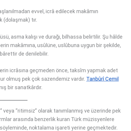
başlanılmadan evvel, icrâ edilecek makâmın
 (dolaşmak) tır.
ü, asma kalışı ve durağı, bilhassa belirtilir. Şu hâlde
serin makâmına, usûlüne, uslûbuna uygun bir şekilde,
bârettir de denilebilir.
eserin icrâsına geçmeden önce, taksîm yapmak adet
ur olmuş pek çok sazendemiz vardır.
Tanbûrî Cemil
ış bir sanatkârdır.
st” veya “ritimsiz” olarak tanımlanmış ve üzerinde pek
 formlar arasında benzerlik kuran Türk müzisyenlere
 söyleminde, noktalama işareti yerine geçmektedir.