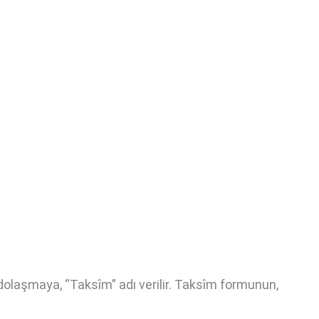
e dolaşmaya, “Taksîm” adı verilir. Taksîm formunun,