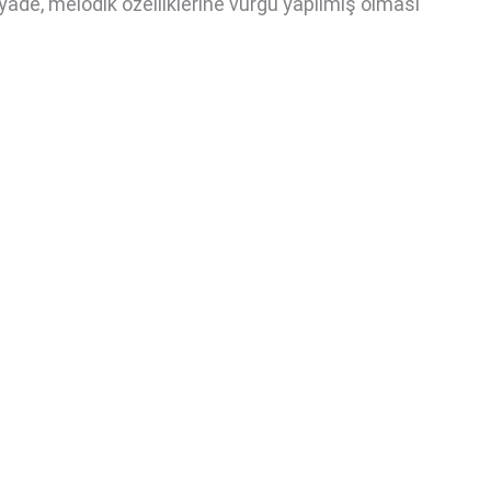
yâde, melodik özelliklerine vurgu yapılmış olması