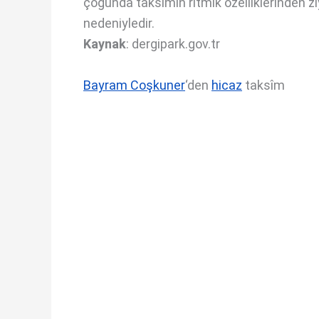
çoğunda taksîmin ritmik özelliklerinden zi
nedeniyledir.
Kaynak
: dergipark.gov.tr
Bayram Coşkuner
‘den
hicaz
taksîm