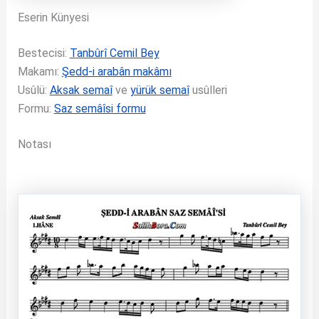
Eserin Künyesi
Bestecisi:
Tanbûrî Cemil Bey
Makamı:
Şedd-i arabân makâmı
Usûlü:
Aksak semaî
ve
yürük semaî
usûlleri
Formu:
Saz semâîsi formu
Notası