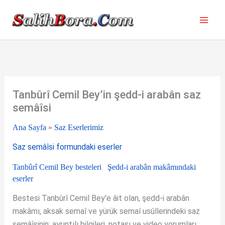
İçeriğe
atla
Tanbûrî Cemil Bey’in şedd-i arabân saz
semâîsi
Ana Sayfa
»
Saz Eserlerimiz
Saz semâîsi formundaki eserler
Tanbûrî Cemil Bey besteleri
Şedd-i arabân makâmındaki
eserler
Bestesi Tanbûrî Cemil Bey'e âit olan, şedd-i arabân
makâmı, aksak semaî ve yürük semaî usûllerindeki saz
semâîsinin; ayrıntılı bilgileri, notası ve video yorumları.