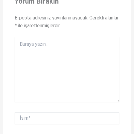
t
e
Yorum Bırakın
s
b
A
o
E-posta adresiniz yayınlanmayacak.
Gerekli alanlar
*
ile işaretlenmişlerdir
p
o
p
k
Buraya
yazın..
İsim*