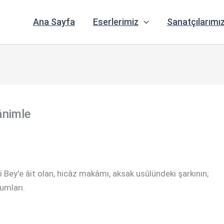
Ana Sayfa
Eserlerimiz
Sanatçılarımı
ânimle
 Bey'e âit olan, hicâz makâmı, aksak usûlündeki şarkının;
rumları.