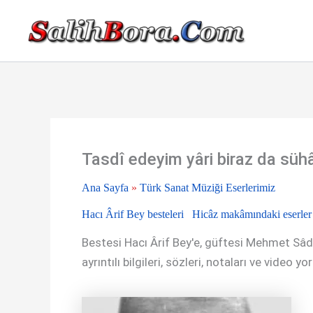
İçeriğe
atla
Tasdî edeyim yâri biraz da süh
Ana Sayfa
»
Türk Sanat Müziği Eserlerimiz
Hacı Ârif Bey besteleri
Hicâz makâmındaki eserler
Bestesi Hacı Ârif Bey'e, güftesi Mehmet Sâdi
ayrıntılı bilgileri, sözleri, notaları ve video yo