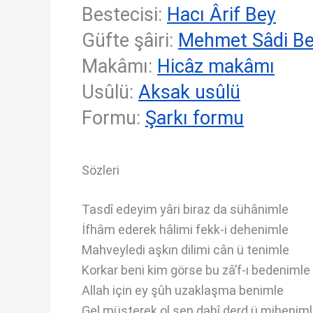
Bestecisi:
Hacı Ârif Bey
Güfte şâiri:
Mehmet Sâdi B
Makâmı:
Hicâz makâmı
Usûlü:
Aksak usûlü
Formu:
Şarkı formu
Sözleri
Tasdî edeyim yâri biraz da sühânimle
İfhâm ederek hâlimi fekk-i dehenimle
Mahveyledi aşkın dilimi cân ü tenimle
Korkar beni kim görse bu zâ’f-ı bedenimle
Allah için ey şûh uzaklaşma benimle
Gel müşterek ol sen dahî derd ü mihenim