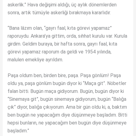
askerlik.” Hava değişimi aldığı, üç aylık dönemlerden
sonra, artık tümüyle askerliği bırakmaya kararlıdır.
“Bana lâzım olan, “gayrı faal, kıta görevi yapamaz”
raporuydu. Ankara’ya gittim, orda, sıhhat kurulu var. Kurula
girdim. Geldim buraya, bir hafta sonra, gayrı faal, kıta
görevi yapamaz raporum da geldi ve 1954 yılında,
malulen emekliye ayrıldım.
Paşa oldum ben, birden bire, paşa. Paşa gönlüm! Paşa
oldu ya, paşa gönlüm bugün diyor ki “Maça git”. Nöbetler
falan bitti. Bugün maça gidiyorum. Bugün, bugün diyor ki
“Sinemaya git”, bugün sinemaya gidiyorum, bugün “Balığa
çık” diyor, balığa çıkıyorum. Ama bir gün oldu ki, a, baktım
ben bugün ne yapacağım diye düşünmeye başladım. Bitti
hepsi bunların, ne yapacağım ben bugün diye düşünmeye
başladım.”