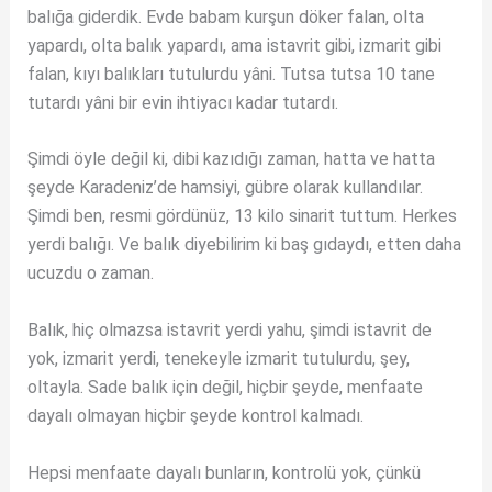
balığa giderdik. Evde babam kurşun döker falan, olta
yapardı, olta balık yapardı, ama istavrit gibi, izmarit gibi
falan, kıyı balıkları tutulurdu yâni. Tutsa tutsa 10 tane
tutardı yâni bir evin ihtiyacı kadar tutardı.
Şimdi öyle değil ki, dibi kazıdığı zaman, hatta ve hatta
şeyde Karadeniz’de hamsiyi, gübre olarak kullandılar.
Şimdi ben, resmi gördünüz, 13 kilo sinarit tuttum. Herkes
yerdi balığı. Ve balık diyebilirim ki baş gıdaydı, etten daha
ucuzdu o zaman.
Balık, hiç olmazsa istavrit yerdi yahu, şimdi istavrit de
yok, izmarit yerdi, tenekeyle izmarit tutulurdu, şey,
oltayla. Sade balık için değil, hiçbir şeyde, menfaate
dayalı olmayan hiçbir şeyde kontrol kalmadı.
Hepsi menfaate dayalı bunların, kontrolü yok, çünkü