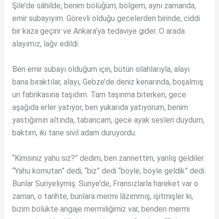
Şile’de sâhilde, benim bölüğüm, bölgem, aynı zamanda,
emir subayıyım. Görevli olduğu gecelerden birinde, ciddi
bir kaza geçirir ve Ankara’ya tedaviye gider. O arada
alayımız, lağv edildi.
Ben emir subayı olduğum için, bütün silahlarıyla, alayı
bana bıraktılar, alayı, Gebze’de deniz kenarında, boşalmış
un fabrikasına taşıdım. Tam taşınma biterken, gece
aşağıda erler yatıyor, ben yukarıda yatıyorum, benim
yastığımın altında, tabancam, gece ayak sesleri duydum,
baktım, iki tane sivil adam duruyordu.
“Kimsiniz yahu siz?” dedim, ben zannettim, yanlış geldiler.
“Yahu komutan” dedi, “biz” dedi “böyle, böyle geldik” dedi.
Bunlar Suriyeliymiş. Suriye’de, Fransızlarla hareket var o
zaman, o tarihte, bunlara mermi lâzımmış, işitmişler ki,
bizim bölükte angaje mermiliğimiz var, benden mermi