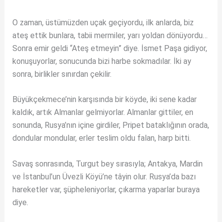
O zaman, üstümüzden uçak geçiyordu, ilk anlarda, biz
ateş ettik bunlara, tabii mermiler, yarı yoldan dönüyordu…
Sonra emir geldi “Ateş etmeyin” diye. İsmet Paşa gidiyor,
konuşuyorlar, sonucunda bizi harbe sokmadılar. İki ay
sonra, birlikler sınırdan çekilir.
Büyükçekmece’nin karşısında bir köyde, iki sene kadar
kaldık, artık Almanlar gelmiyorlar. Almanlar gittiler, en
sonunda, Rusya’nın içine girdiler, Pripet bataklığının orada,
dondular mondular, erler teslim oldu falan, harp bitti.
Savaş sonrasında, Turgut bey sırasıyla; Antakya, Mardin
ve İstanbul’un Üvezli Köyü’ne tâyin olur. Rusya’da bazı
hareketler var, şüpheleniyorlar, çıkarma yaparlar buraya
diye.