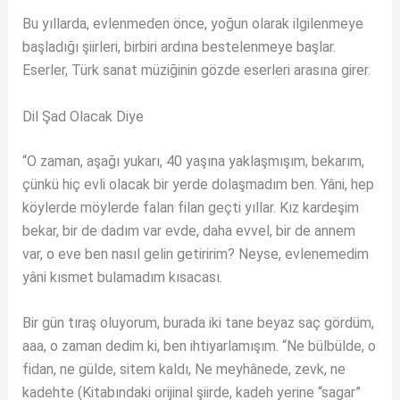
Bu yıllarda, evlenmeden önce, yoğun olarak ilgilenmeye
başladığı şiirleri, birbiri ardına bestelenmeye başlar.
Eserler, Türk sanat müziğinin gözde eserleri arasına girer.
Dil Şad Olacak Diye
“O zaman, aşağı yukarı, 40 yaşına yaklaşmışım, bekarım,
çünkü hiç evli olacak bir yerde dolaşmadım ben. Yâni, hep
köylerde möylerde falan filan geçti yıllar. Kız kardeşim
bekar, bir de dadım var evde, daha evvel, bir de annem
var, o eve ben nasıl gelin getiririm? Neyse, evlenemedim
yâni kısmet bulamadım kısacası.
Bir gün tıraş oluyorum, burada iki tane beyaz saç gördüm,
aaa, o zaman dedim ki, ben ihtiyarlamışım. “Ne bülbülde, o
fidan, ne gülde, sitem kaldı, Ne meyhânede, zevk, ne
kadehte (Kitabındaki orijinal şiirde, kadeh yerine “sagar”