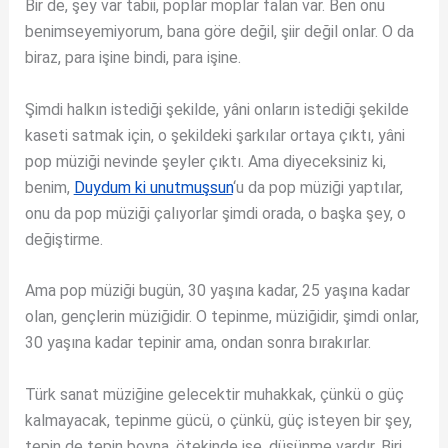
Bir de, şey var tabii, poplar moplar falan var. Ben onu
benimseyemiyorum, bana göre değil, şiir değil onlar. O da
biraz, para işine bindi, para işine.
Şimdi halkın istediği şekilde, yâni onların istediği şekilde
kaseti satmak için, o şekildeki şarkılar ortaya çıktı, yâni
pop müziği nevinde şeyler çıktı. Ama diyeceksiniz ki,
benim,
Duydum ki unutmuşsun
‘u da pop müziği yaptılar,
onu da pop müziği çalıyorlar şimdi orada, o başka şey, o
değiştirme.
Ama pop müziği bugün, 30 yaşına kadar, 25 yaşına kadar
olan, gençlerin müziğidir. O tepinme, müziğidir, şimdi onlar,
30 yaşına kadar tepinir ama, ondan sonra bırakırlar.
Türk sanat müziğine gelecektir muhakkak, çünkü o güç
kalmayacak, tepinme gücü, o çünkü, güç isteyen bir şey,
tepin de tepin boyna, ötekinde ise, düşünme vardır. Biri