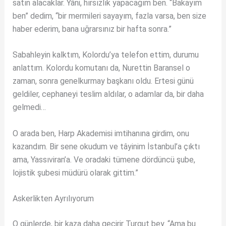
satın alacaklar. Yâni, hırsızlık yapacağım ben. “Bakayım
ben” dedim, “bir mermileri sayayım, fazla varsa, ben size
haber ederim, bana uğrarsınız bir hafta sonra.”
Sabahleyin kalktım, Kolordu’ya telefon ettim, durumu
anlattım. Kolordu komutanı da, Nurettin Baransel o
zaman, sonra genelkurmay başkanı oldu. Ertesi günü
geldiler, cephaneyi teslim aldılar, o adamlar da, bir daha
gelmedi…
O arada ben, Harp Akademisi imtihanına girdim, onu
kazandım. Bir sene okudum ve tâyinim İstanbul’a çıktı
ama, Yassıviran’a. Ve oradaki tümene dördüncü şube,
lojistik şubesi müdürü olarak gittim.”
Askerlikten
Ayrılıyorum
O günlerde, bir kaza daha geçirir Turgut bey. “Ama bu