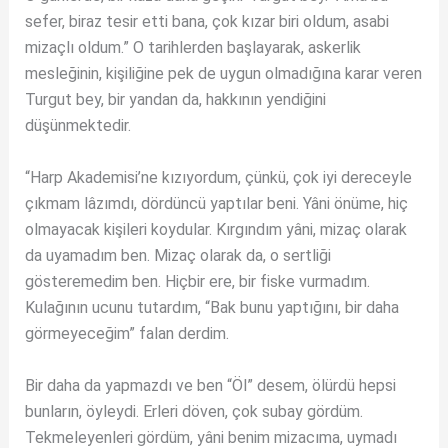
sefer, biraz tesir etti bana, çok kızar biri oldum, asabi
mizaçlı oldum.” O tarihlerden başlayarak, askerlik
mesleğinin, kişiliğine pek de uygun olmadığına karar veren
Turgut bey, bir yandan da, hakkının yendiğini
düşünmektedir.
“Harp Akademisi’ne kızıyordum, çünkü, çok iyi dereceyle
çıkmam lâzımdı, dördüncü yaptılar beni. Yâni önüme, hiç
olmayacak kişileri koydular. Kırgındım yâni, mizaç olarak
da uyamadım ben. Mizaç olarak da, o sertliği
gösteremedim ben. Hiçbir ere, bir fiske vurmadım.
Kulağının ucunu tutardım, “Bak bunu yaptığını, bir daha
görmeyeceğim” falan derdim.
Bir daha da yapmazdı ve ben “Öl” desem, ölürdü hepsi
bunların, öyleydi. Erleri döven, çok subay gördüm.
Tekmeleyenleri gördüm, yâni benim mizacıma, uymadı