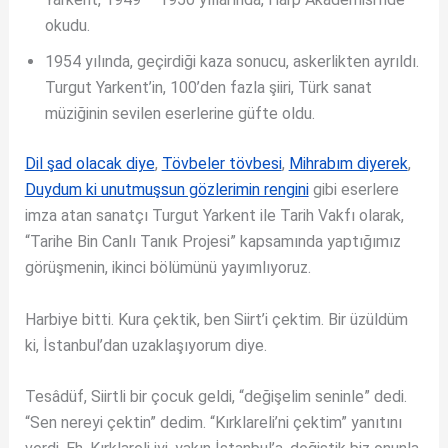
okudu.
1954 yılında, geçirdiği kaza sonucu, askerlikten ayrıldı.
Turgut Yarkent’in, 100’den fazla şiiri, Türk sanat
müziğinin sevilen eserlerine güfte oldu.
Dil şad olacak diye
,
Tövbeler tövbesi
,
Mihrabım diyerek
,
Duydum ki unutmuşsun gözlerimin rengini
gibi eserlere
imza atan sanatçı Turgut Yarkent ile Tarih Vakfı olarak,
“Tarihe Bin Canlı Tanık Projesi” kapsamında yaptığımız
görüşmenin, ikinci bölümünü yayımlıyoruz.
Harbiye bitti. Kura çektik, ben Siirt’i çektim. Bir üzüldüm
ki, İstanbul’dan uzaklaşıyorum diye.
Tesâdüf, Siirtli bir çocuk geldi, “değişelim seninle” dedi.
“Sen nereyi çektin” dedim. “Kırklareli’ni çektim” yanıtını