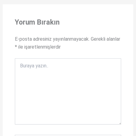
t
a
s
c
Yorum Bırakın
A
e
p
b
E-posta adresiniz yayınlanmayacak.
Gerekli alanlar
p
o
*
ile işaretlenmişlerdir
o
k
Buraya
yazın..