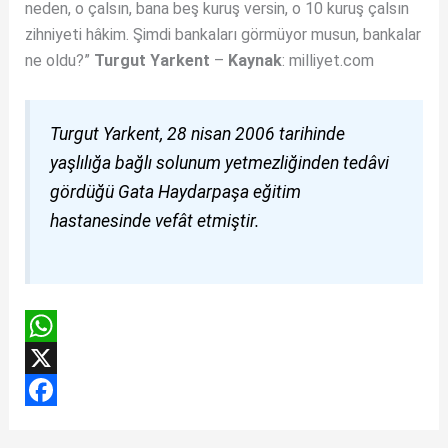
neden, o çalsın, bana beş kuruş versin, o 10 kuruş çalsın
zihniyeti hâkim. Şimdi bankaları görmüyor musun, bankalar
ne oldu?”
Turgut Yarkent
–
Kaynak
: milliyet.com
Turgut Yarkent, 28 nisan 2006 tarihinde
yaşlılığa bağlı solunum yetmezliğinden tedâvi
gördüğü Gata Haydarpaşa eğitim
hastanesinde vefât etmiştir.
W
h
X
a
F