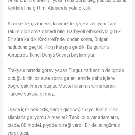
verdi. Eh, Kırklareli iyi, yakın İstanbul’a, değiştik biz onunla.
Kırklareli’ne gittim. Alelacele yola çıktık.
Kimimizde, çizme var, kimimizde, şapka var, yâni, tam
takım elbisemiz olmadı bile. Harbiyeli elbisesiyle gittik.
Bir süre kaldık Kırklareli’nde, ondan sonra, Bulgar
hududuna geçtik. Karşı karşıya geldik, Bulgarlarla.
Avrupa’da, İkinci Dünyâ Savaşı başlamıştır.
Trakya sınırında görev yapan Turgut Yarkent’in de içinde
olduğu birlik, bir süre sonra gelen, emirle daha içlere
doğru çekilmeye başlar. Müttefiklerin ısrarına karşın,
Türkiye savaşa girmez.
Orada işte bekledik, harbe gideceğiz diye. Kim bilir ne
silahlarla geliyordu Almanlar? Tankı bile var adamların,
bizde, 88 model, piyade tüfeği vardı. Bir de, süngümüz
vardı tabii.