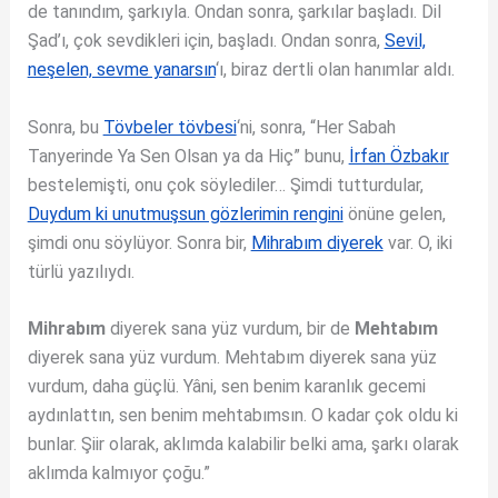
de tanındım, şarkıyla. Ondan sonra, şarkılar başladı. Dil
Şad’ı, çok sevdikleri için, başladı. Ondan sonra,
Sevil,
neşelen, sevme yanarsın
‘ı, biraz dertli olan hanımlar aldı.
Sonra, bu
Tövbeler tövbesi
‘ni, sonra, “Her Sabah
Tanyerinde Ya Sen Olsan ya da Hiç” bunu,
İrfan Özbakır
bestelemişti, onu çok söylediler… Şimdi tutturdular,
Duydum ki unutmuşsun gözlerimin rengini
önüne gelen,
şimdi onu söylüyor. Sonra bir,
Mihrabım diyerek
var. O, iki
türlü yazılıydı.
Mihrabım
diyerek sana yüz vurdum, bir de
Mehtabım
diyerek sana yüz vurdum. Mehtabım diyerek sana yüz
vurdum, daha güçlü. Yâni, sen benim karanlık gecemi
aydınlattın, sen benim mehtabımsın. O kadar çok oldu ki
bunlar. Şiir olarak, aklımda kalabilir belki ama, şarkı olarak
aklımda kalmıyor çoğu.”