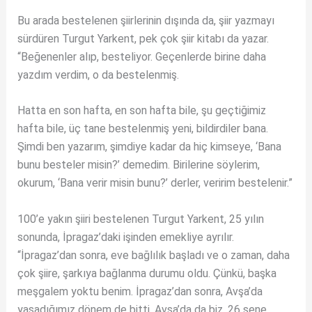
Bu arada bestelenen şiirlerinin dışında da, şiir yazmayı
sürdüren Turgut Yarkent, pek çok şiir kitabı da yazar.
“Beğenenler alıp, besteliyor. Geçenlerde birine daha
yazdım verdim, o da bestelenmiş.
Hatta en son hafta, en son hafta bile, şu geçtiğimiz
hafta bile, üç tane bestelenmiş yeni, bildirdiler bana.
Şimdi ben yazarım, şimdiye kadar da hiç kimseye, ‘Bana
bunu besteler misin?’ demedim. Birilerine söylerim,
okurum, ‘Bana verir misin bunu?’ derler, veririm bestelenir.”
100’e yakın şiiri bestelenen Turgut Yarkent, 25 yılın
sonunda, İpragaz’daki işinden emekliye ayrılır.
“İpragaz’dan sonra, eve bağlılık başladı ve o zaman, daha
çok şiire, şarkıya bağlanma durumu oldu. Çünkü, başka
meşgalem yoktu benim. İpragaz’dan sonra, Avşa’da
yaşadığımız dönem de bitti, Avşa’da da biz, 26 sene