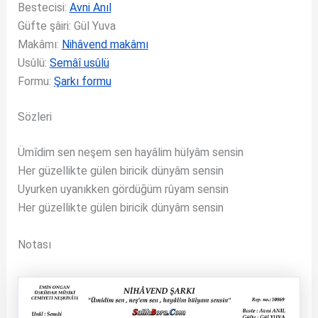
Bestecisi:
Avni Anıl
Güfte şâiri: Gül Yuva
Makâmı:
Nihâvend makâmı
Usûlü:
Semâî usûlü
Formu:
Şarkı formu
Sözleri
Ümîdim sen neşem sen hayâlim hülyâm sensin
Her güzellikte gülen biricik dünyâm sensin
Uyurken uyanıkken gördüğüm rûyam sensin
Her güzellikte gülen biricik dünyâm sensin
Notası