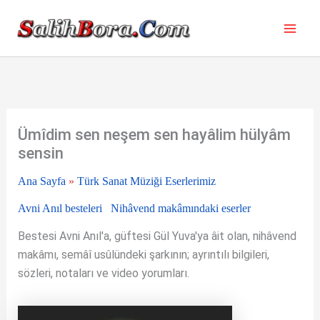
İçeriğe
atla
Ümîdim sen neşem sen hayâlim hülyâm
sensin
Ana Sayfa
»
Türk Sanat Müziği Eserlerimiz
Avni Anıl besteleri
Nihâvend makâmındaki eserler
Bestesi Avni Anıl'a, güftesi Gül Yuva'ya âit olan, nihâvend
makâmı, semâî usûlündeki şarkının; ayrıntılı bilgileri,
sözleri, notaları ve video yorumları.