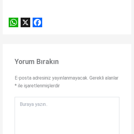
W
X
F
h
a
a
c
t
e
Yorum Bırakın
s
b
A
o
E-posta adresiniz yayınlanmayacak.
Gerekli alanlar
*
ile işaretlenmişlerdir
p
o
p
k
Buraya
yazın..