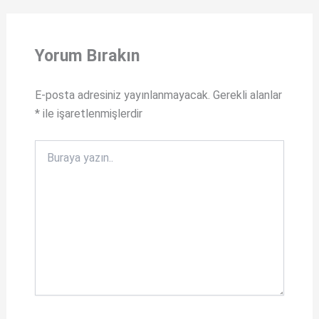
t
a
s
c
Yorum Bırakın
A
e
p
b
E-posta adresiniz yayınlanmayacak.
Gerekli alanlar
p
o
*
ile işaretlenmişlerdir
o
k
Buraya
yazın..