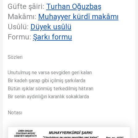
Güfte şâiri:
Turhan Oğuzbaş
Makâmı:
Muhayyer kürdî makâmı
Usûlü:
Düyek usûlü
Formu:
Şarkı formu
Sözleri
Unutulmuş ne varsa sevgiden geri kalan
Bir kadeh şarap gibi içilmiş şarkılarda
Bütün ışıklar sönmüş terkedilmiş hâtıran
Bir senin aydınlığın karanlık sokaklarda
Notası