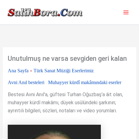
İçeriğe
atla
Unutulmuş ne varsa sevgiden geri kalan
Ana Sayfa
»
Türk Sanat Müziği Eserlerimiz
Avni Anıl besteleri
Muhayyer kürdî makâmındaki eserler
Bestesi Avni Anıl'a, güftesi Turhan Oğuzbaş'a âit olan,
muhayyer kürdî makâmı, düyek usûlündeki şarkının;
ayrıntılı bilgileri, sözleri, notaları ve video yorumları.