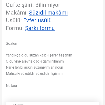
Güfte şâiri: Bilinmiyor
Makâmı:
Sûzidil makâmı
Usûlü:
Evfer usûlü
Formu:
Şarkı formu
Sözleri
Yandıkça oldu sûzan kâlb-i şerer feşânım
Oldu yine alevriz dağ-ı gamı nihânım
Nâr-ı lehibi aşkın sûzânıyım anınçün
Mahsul-i sûzidildir sûzişlidir figânım
Notası