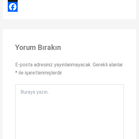
h
X
a
F
t
a
s
c
Yorum Bırakın
A
e
p
b
E-posta adresiniz yayınlanmayacak.
Gerekli alanlar
p
o
*
ile işaretlenmişlerdir
o
k
Buraya
yazın..