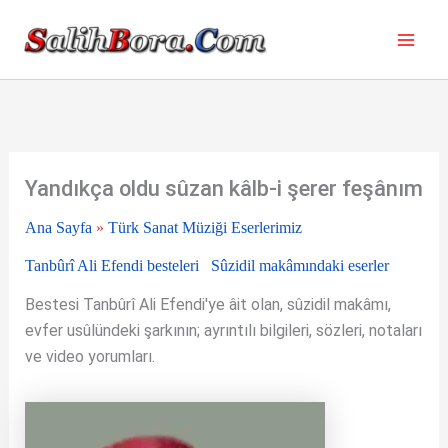
İçeriğe
atla
Yandıkça oldu sûzan kâlb-i şerer feşânım
Ana Sayfa
»
Türk Sanat Müziği Eserlerimiz
Tanbûrî Ali Efendi besteleri
Sûzidil makâmındaki eserler
Bestesi Tanbûrî Ali Efendi'ye âit olan, sûzidil makâmı,
evfer usûlündeki şarkının; ayrıntılı bilgileri, sözleri, notaları
ve video yorumları.