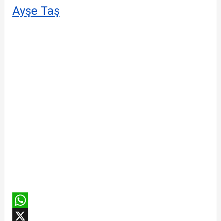
Ayşe Taş
W