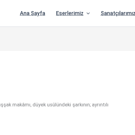
Ana Sayfa
Eserlerimiz
Sanatçılarımı
uşşak makâmı, düyek usûlündeki şarkının; ayrıntılı