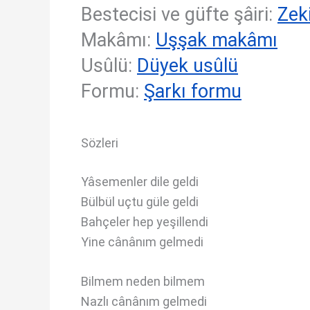
Bestecisi ve güfte şâiri:
Zek
Makâmı:
Uşşak makâmı
Usûlü:
Düyek usûlü
Formu:
Şarkı formu
Sözleri
Yâsemenler dile geldi
Bülbül uçtu güle geldi
Bahçeler hep yeşillendi
Yine cânânım gelmedi
Bilmem neden bilmem
Nazlı cânânım gelmedi