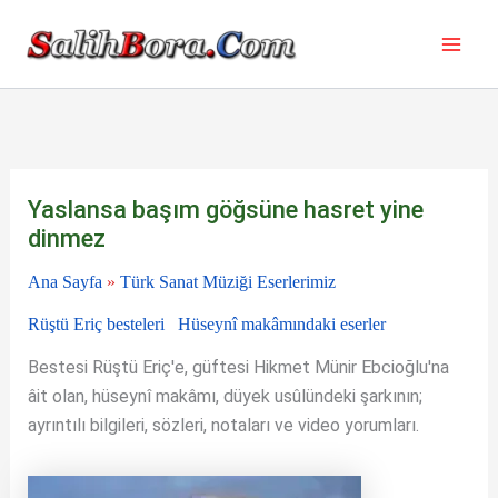
İçeriğe
atla
Yaslansa başım göğsüne hasret yine
dinmez
Ana Sayfa
»
Türk Sanat Müziği Eserlerimiz
Rüştü Eriç besteleri
Hüseynî makâmındaki eserler
Bestesi Rüştü Eriç'e, güftesi Hikmet Münir Ebcioğlu'na
âit olan, hüseynî makâmı, düyek usûlündeki şarkının;
ayrıntılı bilgileri, sözleri, notaları ve video yorumları.