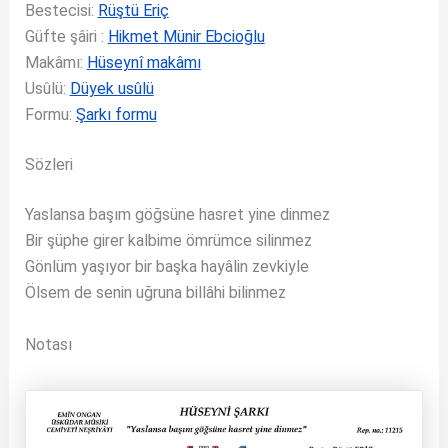
Bestecisi:
Rüştü Eriç
Güfte şâiri :
Hikmet Münir Ebcioğlu
Makâmı:
Hüseynî makâmı
Usûlü:
Düyek usûlü
Formu:
Şarkı formu
Sözleri
Yaslansa başım göğsüne hasret yine dinmez
Bir şüphe girer kalbime ömrümce silinmez
Gönlüm yaşıyor bir başka hayâlin zevkiyle
Ölsem de senin uğruna billâhi bilinmez
Notası