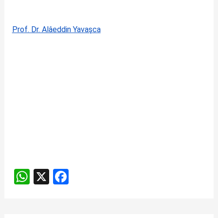
Prof. Dr. Alâeddin Yavaşca
W
X
F
h
a
at
ce