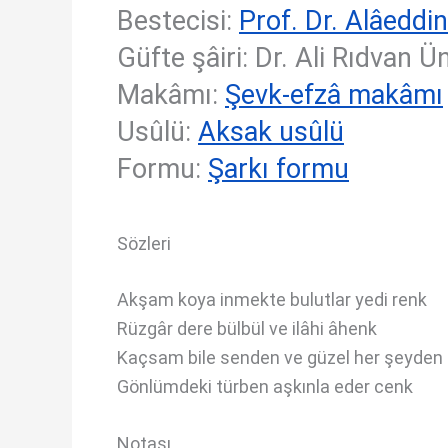
Bestecisi:
Prof. Dr. Alâeddi
Güfte şâiri: Dr. Ali Rıdvan Ü
Makâmı:
Şevk-efzâ makâmı
Usûlü:
Aksak usûlü
Formu:
Şarkı formu
Sözleri
Akşam koya inmekte bulutlar yedi renk
Rüzgâr dere bülbül ve ilâhi âhenk
Kaçsam bile senden ve güzel her şeyden
Gönlümdeki türben aşkınla eder cenk
Notası