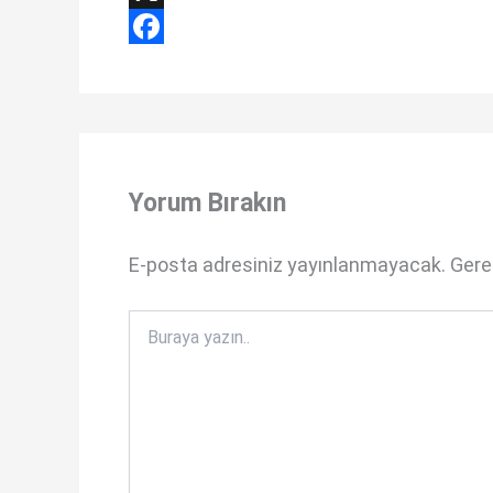
h
X
a
F
t
a
s
c
A
e
Yorum Bırakın
p
b
p
o
E-posta adresiniz yayınlanmayacak.
Gerek
o
k
Buraya
yazın..