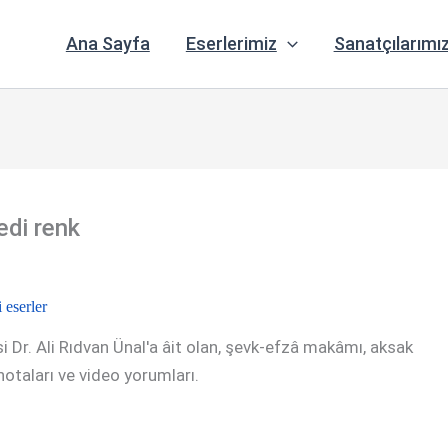
Ana Sayfa
Eserlerimiz
Sanatçılarımı
edi renk
eserler
i Dr. Ali Rıdvan Ünal'a âit olan, şevk-efzâ makâmı, aksak
, notaları ve video yorumları.