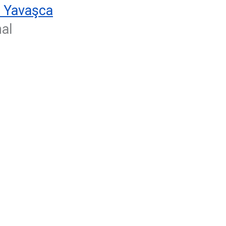
n Yavaşca
nal