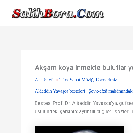
İçeriğe
atla
Akşam koya inmekte bulutlar y
Ana Sayfa
»
Türk Sanat Müziği Eserlerimiz
Alâeddin Yavaşca besteleri
Şevk-efzâ makâmındaki 
Bestesi Prof. Dr. Alâeddin Yavaşca'ya, güftes
usûlündeki şarkının; ayrıntılı bilgileri, sözleri