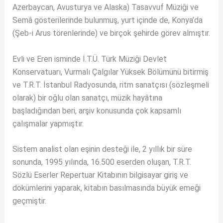
Azerbaycan, Avusturya ve Alaska) Tasavvuf Müziği ve
Semâ gösterilerinde bulunmuş, yurt içinde de, Konya’da
(Şeb-i Arus törenlerinde) ve birçok şehirde görev almıştır.
Evli ve Eren isminde İ.T.Ü. Türk Müziği Devlet
Konservatuarı, Vurmalı Çalgılar Yüksek Bölümünü bitirmiş
ve T.R.T. İstanbul Radyosunda, ritm sanatçısı (sözleşmeli
olarak) bir oğlu olan sanatçı, müzik hayâtına
başladığından beri, arşiv konusunda çok kapsamlı
çalışmalar yapmıştır.
Sistem analist olan eşinin desteği ile, 2 yıllık bir süre
sonunda, 1995 yılında, 16.500 eserden oluşan, T.R.T.
Sözlü Eserler Repertuar Kitabının bilgisayar giriş ve
dökümlerini yaparak, kitabın basılmasında büyük emeği
geçmiştir.