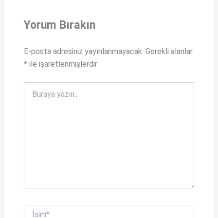
a
c
t
e
Yorum Bırakın
s
b
A
o
E-posta adresiniz yayınlanmayacak.
Gerekli alanlar
*
ile işaretlenmişlerdir
p
o
p
k
Buraya
yazın..
İsim*