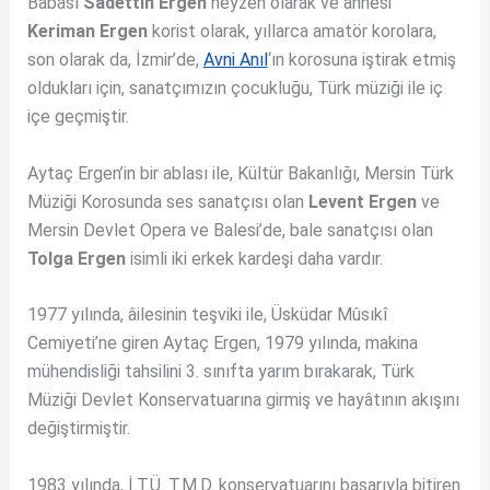
Babası
Sadettin Ergen
neyzen olarak ve annesi
Keriman Ergen
korist olarak, yıllarca amatör korolara,
son olarak da, İzmir’de,
Avni Anıl
‘ın korosuna iştirak etmiş
oldukları için, sanatçımızın çocukluğu, Türk müziği ile iç
içe geçmiştir.
Aytaç Ergen’in bir ablası ile, Kültür Bakanlığı, Mersin Türk
Müziği Korosunda ses sanatçısı olan
Levent Ergen
ve
Mersin Devlet Opera ve Balesi’de, bale sanatçısı olan
Tolga Ergen
isimli iki erkek kardeşi daha vardır.
1977 yılında, âilesinin teşviki ile, Üsküdar Mûsıkî
Cemiyeti’ne giren Aytaç Ergen, 1979 yılında, makina
mühendisliği tahsilini 3. sınıfta yarım bırakarak, Türk
Müziği Devlet Konservatuarına girmiş ve hayâtının akışını
değiştirmiştir.
1983 yılında, İ.T.Ü. T.M.D. konservatuarını başarıyla bitiren