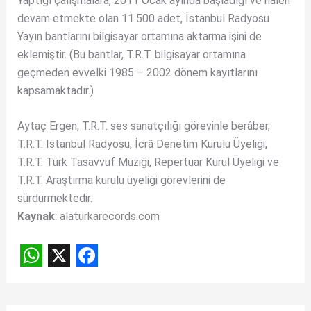
Yaptığı çalışmalara, 2011 Ocak ayında başladığı ve hâlen
devam etmekte olan 11.500 adet, İstanbul Radyosu
Yayın bantlarını bilgisayar ortamına aktarma işini de
eklemiştir. (Bu bantlar, T.R.T. bilgisayar ortamına
geçmeden evvelki 1985 – 2002 dönem kayıtlarını
kapsamaktadır.)
Aytaç Ergen, T.R.T. ses sanatçılığı görevinle berâber,
T.R.T. Istanbul Radyosu, İcrâ Denetim Kurulu Üyeliği,
T.R.T. Türk Tasavvuf Müziği, Repertuar Kurul Üyeliği ve
T.R.T. Araştırma kurulu üyeliği görevlerini de
sürdürmektedir.
Kaynak
: alaturkarecords.com
W
X
F
h
a