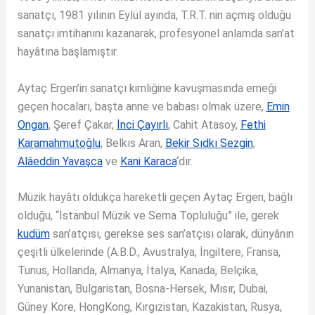
sanatçı, 1981 yılının Eylül ayında, T.R.T. nin açmış olduğu
sanatçı imtihanını kazanarak, profesyonel anlamda san’at
hayâtına başlamıştır.
Aytaç Ergen’in sanatçı kimliğine kavuşmasında emeği
geçen hocaları, başta anne ve babası olmak üzere,
Emin
Ongan
, Şeref Çakar,
İnci Çayırlı
, Cahit Atasoy,
Fethi
Karamahmutoğlu
, Belkıs Aran,
Bekir Sıdkı Sezgin
,
Alâeddin Yavaşca
ve
Kani Karaca
‘dır.
Müzik hayâtı oldukça hareketli geçen Aytaç Ergen, bağlı
olduğu, “İstanbul Müzik ve Sema Topluluğu” ile, gerek
kudüm
san’atçısı, gerekse ses san’atçısı olarak, dünyânın
çeşitli ülkelerinde (A.B.D., Avustralya, İngiltere, Fransa,
Tunus, Hollanda, Almanya, İtalya, Kanada, Belçika,
Yunanistan, Bulgaristan, Bosna-Hersek, Mısır, Dubai,
Güney Kore, HongKong, Kırgızistan, Kazakistan, Rusya,