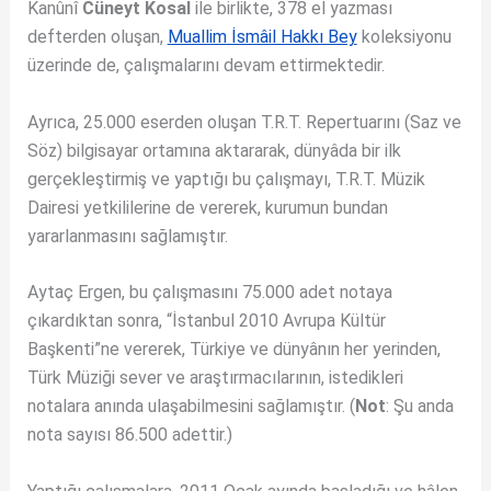
Kanûnî
Cüneyt Kosal
ile birlikte, 378 el yazması
defterden oluşan,
Muallim İsmâil Hakkı Bey
koleksiyonu
üzerinde de, çalışmalarını devam ettirmektedir.
Ayrıca, 25.000 eserden oluşan T.R.T. Repertuarını (Saz ve
Söz) bilgisayar ortamına aktararak, dünyâda bir ilk
gerçekleştirmiş ve yaptığı bu çalışmayı, T.R.T. Müzik
Dairesi yetkililerine de vererek, kurumun bundan
yararlanmasını sağlamıştır.
Aytaç Ergen, bu çalışmasını 75.000 adet notaya
çıkardıktan sonra, “İstanbul 2010 Avrupa Kültür
Başkenti”ne vererek, Türkiye ve dünyânın her yerinden,
Türk Müziği sever ve araştırmacılarının, istedikleri
notalara anında ulaşabilmesini sağlamıştır. (
Not
: Şu anda
nota sayısı 86.500 adettir.)