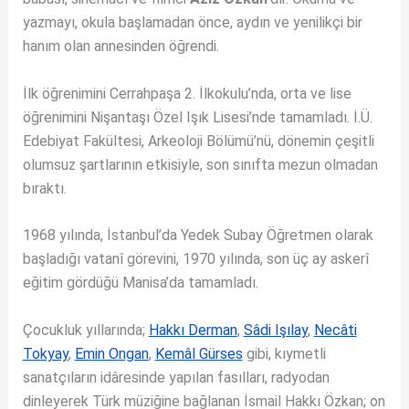
yazmayı, okula başlamadan önce, aydın ve yenilikçi bir
hanım olan annesinden öğrendi.
İlk öğrenimini Cerrahpaşa 2. İlkokulu’nda, orta ve lise
öğrenimini Nişantaşı Özel Işık Lisesi’nde tamamladı. İ.Ü.
Edebiyat Fakültesi, Arkeoloji Bölümü’nü, dönemin çeşitli
olumsuz şartlarının etkisiyle, son sınıfta mezun olmadan
bıraktı.
1968 yılında, İstanbul’da Yedek Subay Öğretmen olarak
başladığı vatanî görevini, 1970 yılında, son üç ay askerî
eğitim gördüğü Manisa’da tamamladı.
Çocukluk yıllarında;
Hakkı Derman
,
Sâdi Işılay
,
Necâti
Tokyay
,
Emin Ongan
,
Kemâl Gürses
gibi, kıymetli
sanatçıların idâresinde yapılan fasılları, radyodan
dinleyerek Türk müziğine bağlanan İsmail Hakkı Özkan; on