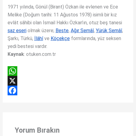
1971 yılında, Gönül (Birant) Özkan ile evlenen ve Ece
Melike (Doğum tarihi: 11 Ağustos 1978) isimli bir kız
evlât sâhibi olan İsmail Hakkı Özkan’ın, otuz beş tanesi
saz eseri
olmak üzere;
Beste
,
Ağır Semâî
,
Yürük Semâî
,
Şarkı, Türkü,
İlâhî
ve
Köçekçe
formlarında, yüz seksen
yedi bestesi vardır.
Kaynak
: otuken.com.tr
W
h
X
a
F
t
a
s
c
Yorum Bırakın
A
e