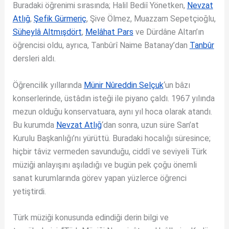
Buradaki öğrenimi sırasında; Halil Bediî Yönetken,
Nevzat
Atlığ
,
Şefik Gürmeriç
, Şive Ölmez, Muazzam Sepetçioğlu,
Süheylâ Altmışdört
,
Melâhat Pars
ve Dürdâne Altan’ın
öğrencisi oldu, ayrıca, Tanbûrî Naime Batanay’dan
Tanbûr
dersleri aldı.
Öğrencilik yıllarında
Münir Nûreddin Selçuk
‘un bâzı
konserlerinde, üstâdın isteği ile piyano çaldı. 1967 yılında
mezun olduğu konservatuara, aynı yıl hoca olarak atandı.
Bu kurumda
Nevzat Atlığ
‘dan sonra, uzun süre San’at
Kurulu Başkanlığı’nı yürüttü. Buradaki hocalığı süresince;
hiçbir tâviz vermeden savunduğu, ciddî ve seviyeli Türk
müziği anlayışını aşıladığı ve bugün pek çoğu önemli
sanat kurumlarında görev yapan yüzlerce öğrenci
yetiştirdi.
Türk müziği konusunda edindiği derin bilgi ve