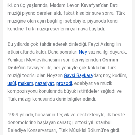
iki, on üç yaşlarında, Madam Levon Kavafyan’dan Batı
müziği piyano dersleri aldı, fakat kısa bir süre sonra, Türk
müziğine olan aşırı bağlılığı sebebiyle, piyanoda kendi
kendine Türk müziği eserlerini çalmaya başladı.
Bu yıllarda çok takdir ederek dinlediği, Feyzi Aslangil’in
etkisi altında kaldı. Daha sonraları
Ney
sazına ilgi duyarak,
Yenikapı Mevlevîhânesinin son dervişlerinden
Osman
Dede
‘nin tavsiyesi ile, her yönüyle çok köklü bir Türk
müziği tedrîsi olan Neyzen
Gavsi Baykara
‘dan; ney, kudüm,
usûl
,
makam
,
nazariyât
,
prozodi
, edebiyat ve müzik
kompozisyonu konularında büyük istifâdeler sağladı ve
Türk müziği konusunda derin bilgiler edindi.
1959 yılında, hocasının teşvik ve destekleriyle, ilk beste
denemelerine başlayan sanatçı, ertesi yıl İstanbul
Belediye Konservatuarı, Türk Mûsıkîsi Bölümü’ne girdi.