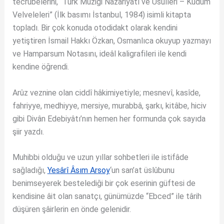
tecrübelerini, “Türk Müziği Nazariyâtı ve Usûlleri – Kudüm
Velveleleri” (İlk basımı İstanbul, 1984) isimli kitapta
topladı. Bir çok konuda otodidakt olarak kendini
yetiştiren İsmail Hakkı Özkan, Osmanlıca okuyup yazmayı
ve Hamparsum Notasını, ideâl kaligrafileri ile kendi
kendine öğrendi.
Arûz veznine olan ciddî hâkimiyetiyle; mesnevî, kasîde,
fahriyye, medhiyye, mersiye, murabbâ, şarkı, kitâbe, hiciv
gibi Divân Edebiyâtı’nın hemen her formunda çok sayıda
şiir yazdı.
Muhibbi olduğu ve uzun yıllar sohbetleri ile istifâde
sağladığı,
Yesârî Âsım Arsoy
‘un san’at üslûbunu
benimseyerek bestelediği bir çok eserinin güftesi de
kendisine âit olan sanatçı, günümüzde “Ebced” ile târih
düşüren şâirlerin en önde gelenidir.