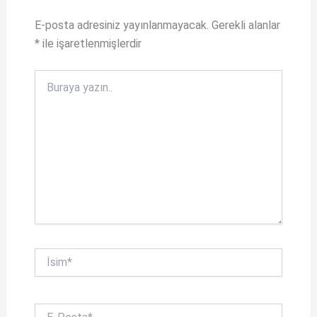
p
b
E-posta adresiniz yayınlanmayacak.
Gerekli alanlar
p
o
*
ile işaretlenmişlerdir
o
k
Buraya
yazın..
İsim*
E-