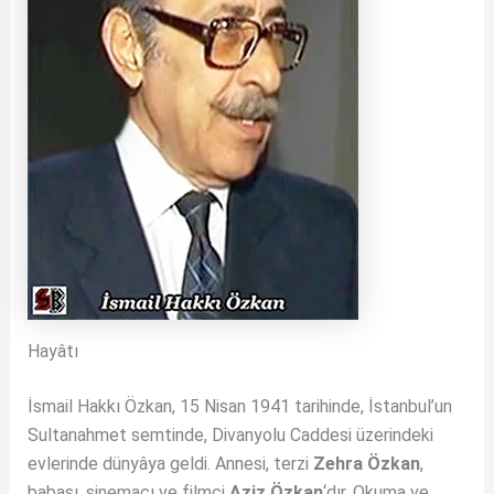
Hayâtı
İsmail Hakkı Özkan, 15 Nisan 1941 tarihinde, İstanbul’un
Sultanahmet semtinde, Divanyolu Caddesi üzerindeki
evlerinde dünyâya geldi. Annesi, terzi
Zehra Özkan
,
babası, sinemacı ve filmci
Aziz Özkan
‘dır. Okuma ve