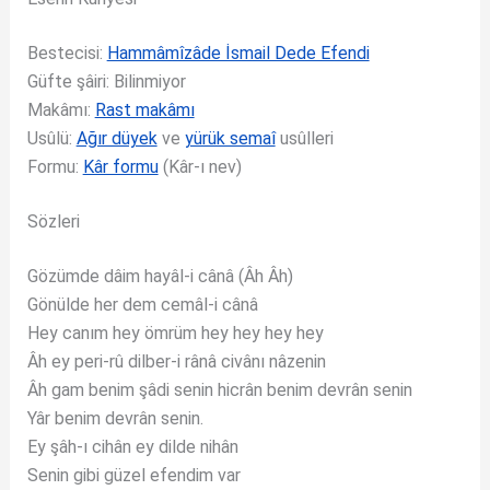
Bestecisi:
Hammâmîzâde İsmail Dede Efendi
Güfte şâiri: Bilinmiyor
Makâmı:
Rast makâmı
Usûlü:
Ağır düyek
ve
yürük semaî
usûlleri
Formu:
Kâr formu
(Kâr-ı nev)
Sözleri
Gözümde dâim hayâl-i cânâ (Âh Âh)
Gönülde her dem cemâl-i cânâ
Hey canım hey ömrüm hey hey hey hey
Âh ey peri-rû dilber-i rânâ civânı nâzenin
Âh gam benim şâdi senin hicrân benim devrân senin
Yâr benim devrân senin.
Ey şâh-ı cihân ey dilde nihân
Senin gibi güzel efendim var