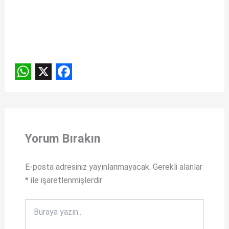
W
X
F
h
a
a
c
t
e
Yorum Bırakın
s
b
A
o
E-posta adresiniz yayınlanmayacak.
Gerekli alanlar
*
ile işaretlenmişlerdir
p
o
p
k
Buraya
yazın..