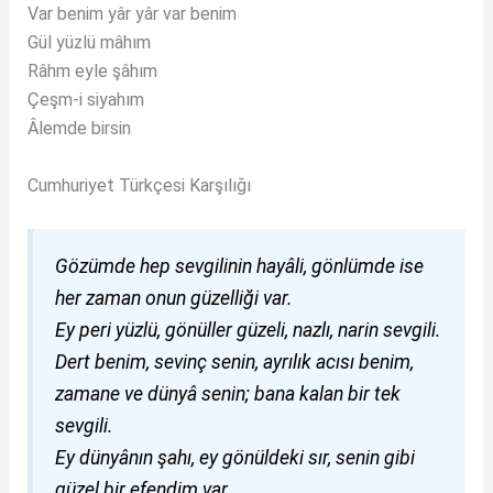
Var benim yâr yâr var benim
Gül yüzlü mâhım
Râhm eyle şâhım
Çeşm-i siyahım
Âlemde birsin
Cumhuriyet Türkçesi Karşılığı
Gözümde hep sevgilinin hayâli, gönlümde ise
her zaman onun güzelliği var.
Ey peri yüzlü, gönüller güzeli, nazlı, narin sevgili.
Dert benim, sevinç senin, ayrılık acısı benim,
zamane ve dünyâ senin; bana kalan bir tek
sevgili.
Ey dünyânın şahı, ey gönüldeki sır, senin gibi
güzel bir efendim var.