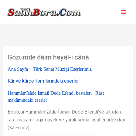
İçeriğe
atla
Gözümde dâim hayâl-i cânâ
Ana Sayfa
»
Türk Sanat Müziği Eserlerimiz
Kâr ve kârçe formlarındaki eserler
Hammâmîzâde İsmail Dede Efendi besteleri
Rast
makâmındaki eserler
Bestesi Hammâmîzâde İsmail Dede Efendi'ye âit olan,
rast makâmı, ağır düyek ve yürük semaî usûllerindeki kâr
(Kâr-ı nev).