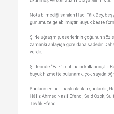
okunmuş ve sonradan notaya alınmıştır.
Nota bilmediği sanılan Hacı Fâik Bey, beş
günümüze gelebilmiştir. Büyük beste forml
Şiirle uğraşmış, eserlerinin çoğunun sözler
zamanki anlayışa göre daha sadedir. Daha ç
vardır.
Şiirlerinde “Fâik” mâhlâsını kullanmıştır. 
büyük hizmette bulunarak, çok sayıda öğre
Bunların en belli başlı olanları şunlardı
Hâfız Ahmed Nazif Efendi, Said Özok, S
Tevfik Efendi.