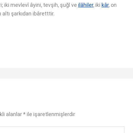
 iki mevlevî âyini, tevşih, şuğl ve
ilâhiler
, iki
kâr
, on
n altı şarkıdan ibâretttir.
li alanlar
*
ile işaretlenmişlerdir