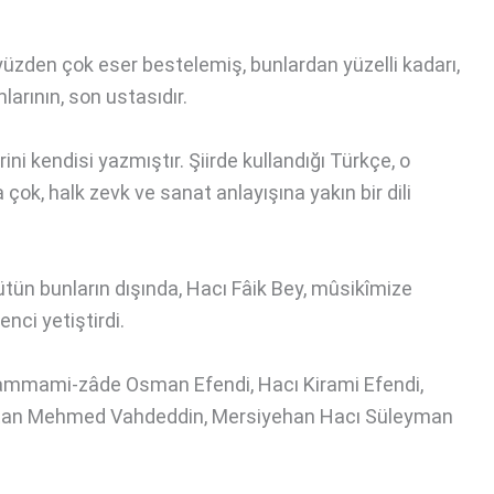
yüzden çok eser bestelemiş, bunlardan yüzelli kadarı,
arının, son ustasıdır.
ini kendisi yazmıştır. Şiirde kullandığı Türkçe, o
ok, halk zevk ve sanat anlayışına yakın bir dili
Bütün bunların dışında, Hacı Fâik Bey, mûsikîmize
nci yetiştirdi.
r; Hammami-zâde Osman Efendi, Hacı Kirami Efendi,
ultan Mehmed Vahdeddin, Mersiyehan Hacı Süleyman