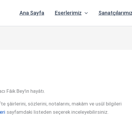
Ana Sayfa
Eserlerimiz
Sanatçılarımı
cı Fâik Bey'in hayâtı.
 şâirlerini, sözlerini, notalarını, makâm ve usûl bilgileri
eri
sayfamdaki listeden seçerek inceleyebilirsiniz.