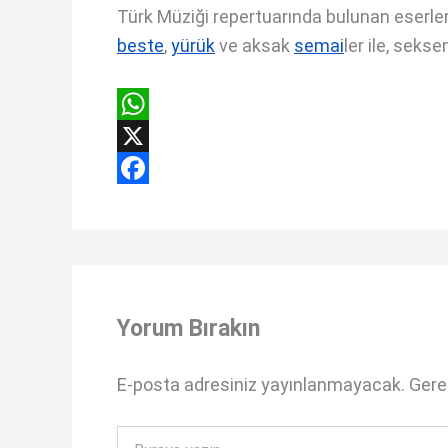
Türk Müziği repertuarında bulunan eserleri;
beste
,
yürük
ve aksak
semai
ler ile, sekse
W
h
X
a
F
t
a
s
c
A
e
Yorum Bırakın
p
b
p
o
E-posta adresiniz yayınlanmayacak.
Gerek
o
k
Buraya