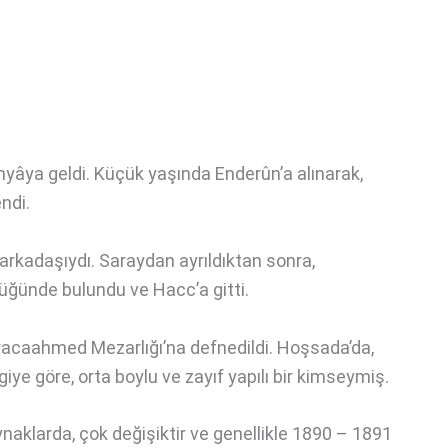
ünyâya geldi. Küçük yaşında Enderûn’a alınarak,
ndi.
n arkadaşıydı. Saraydan ayrıldıktan sonra,
üğünde bulundu ve Hacc’a gitti.
aracaahmed Mezarlığı’na defnedildi. Hoşsada’da,
lgiye göre, orta boylu ve zayıf yapılı bir kimseymiş.
ynaklarda, çok değişiktir ve genellikle 1890 – 1891