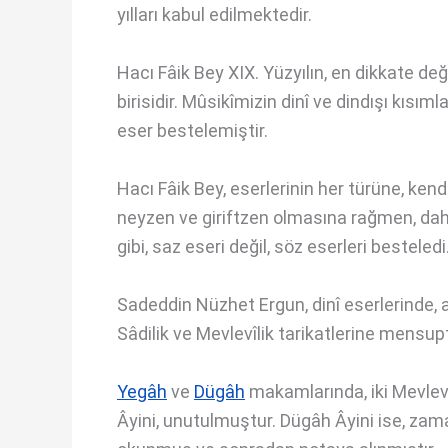
yılları kabul edilmektedir.
Hacı Fâik Bey XIX. Yüzyılın, en dikkate de
birisidir. Mûsikîmizin dinî ve dindışı kısıml
eser bestelemiştir.
Hacı Fâik Bey, eserlerinin her türüne, kend
neyzen ve giriftzen olmasına rağmen, daha
gibi, saz eseri değil, söz eserleri besteledi
Sadeddin Nüzhet Ergun, dinî eserlerinde, a
Sâdilik ve Mevlevîlik tarikatlerine mensup
Yegâh
ve
Dügâh
makamlarında, iki Mevlev
Âyini, unutulmuştur. Dügâh Âyini ise, za