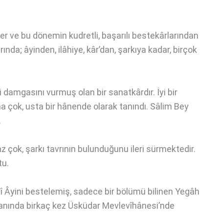
ğer ve bu dönemin kudretli, başarılı bestekârlarından
arında; âyinden, ilâhiye, kâr’dan, şarkıya kadar, birçok
i damgasını vurmuş olan bir sanatkârdır. İyi bir
 çok, usta bir hânende olarak tanındı. Sâlim Bey
.
z çok, şarkı tavrının bulunduğunu ileri sürmektedir.
tu.
î Âyini bestelemiş, sadece bir bölümü bilinen Yegâh
manında birkaç kez Üsküdar Mevlevîhânesi’nde