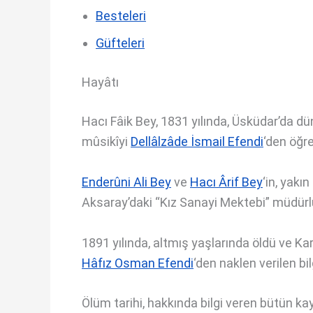
Besteleri
Güfteleri
Hayâtı
Hacı Fâik Bey, 1831 yılında, Üsküdar’da d
mûsikîyi
Dellâlzâde İsmail Efendi
‘den öğre
Enderûni Ali Bey
ve
Hacı Ârif Bey
‘in, yakı
Aksaray’daki “Kız Sanayi Mektebi” müdürl
1891 yılında, altmış yaşlarında öldü ve K
Hâfız Osman Efendi
‘den naklen verilen bi
Ölüm tarihi, hakkında bilgi veren bütün ka