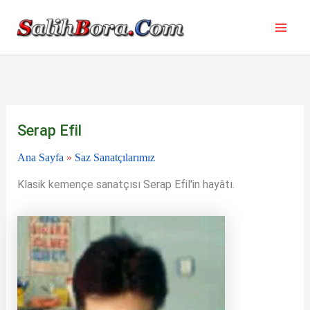
İçeriğe
atla
Serap Efil
Ana Sayfa
»
Saz Sanatçılarımız
Klasik kemençe sanatçısı Serap Efil'in hayâtı.