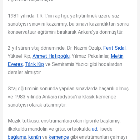
1981 yılında T.R.T.’nin açtığı, yetiştirilmek üzere saz
sanatçısı sınavını kazanmış, bu sınavı kazandıktan sonra
konservatuar eğitimini bırakarak Ankara’ya dönmüştür.
2 yıl süren staj döneminde; Dr. Nazmi Özalp,
Ferit Sıdal
,
Yüksel Kip,
Ahmet Hatipoğlu
, Yılmaz Pakalınlar,
Metin
Everes
,
Târık Kip
ve Semiramis Yazıcı gibi hocalardan
dersler almıştır.
Staj eğitiminin sonunda yapılan sınavlarda başarılı olmuş
ve 1983 yılında Ankara radyosu’na klâsik kemençe
sanatçısı olarak atanmıştır.
Müzik tutkusu, enstrümanlara olan ilgisi ile başlamış,
ilkokulda mandolin ve gitar, ortaokulda
ud
, lisede
bağlama
,
kanûn
ve
kemençe
gibi enstrümanları çalmayı