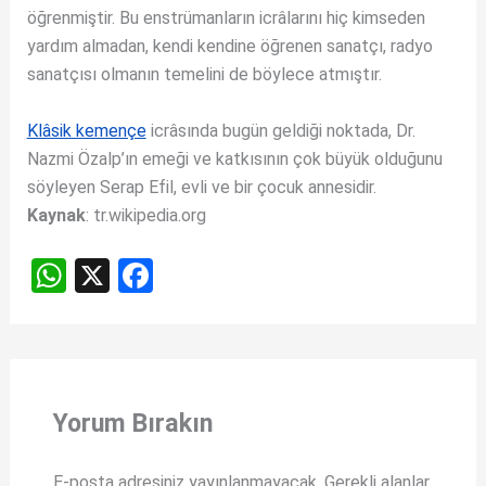
öğrenmiştir. Bu enstrümanların icrâlarını hiç kimseden
yardım almadan, kendi kendine öğrenen sanatçı, radyo
sanatçısı olmanın temelini de böylece atmıştır.
Klâsik kemençe
icrâsında bugün geldiği noktada, Dr.
Nazmi Özalp’ın emeği ve katkısının çok büyük olduğunu
söyleyen Serap Efil, evli ve bir çocuk annesidir.
Kaynak
: tr.wikipedia.org
W
X
F
h
a
at
ce
s
b
A
o
Yorum Bırakın
p
o
p
k
E-posta adresiniz yayınlanmayacak.
Gerekli alanlar