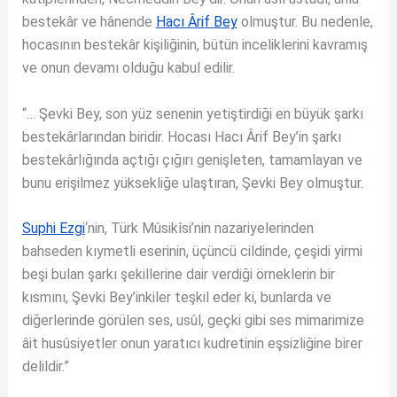
bestekâr ve hânende
Hacı Ârif Bey
olmuştur. Bu nedenle,
hocasının bestekâr kişiliğinin, bütün inceliklerini kavramış
ve onun devamı olduğu kabul edilir.
“… Şevki Bey, son yüz senenin yetiştirdiği en büyük şarkı
bestekârlarından biridir. Hocası Hacı Ârif Bey’in şarkı
bestekârlığında açtığı çığırı genişleten, tamamlayan ve
bunu erişilmez yüksekliğe ulaştıran, Şevki Bey olmuştur.
Suphi Ezgi
‘nin, Türk Mûsikîsi’nin nazariyelerinden
bahseden kıymetli eserinin, üçüncü cildinde, çeşidi yirmi
beşi bulan şarkı şekillerine dair verdiği örneklerin bir
kısmını, Şevki Bey’inkiler teşkil eder ki, bunlarda ve
diğerlerinde görülen ses, usûl, geçki gibi ses mimarimize
âit husûsiyetler onun yaratıcı kudretinin eşsizliğine birer
delildir.”