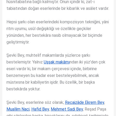
hüsnitabiatına bağlı kalmıştır. Onun içindir ki, zat-ı
tabiatından doğan eserlerinde bir kibarlık ve asâlet vardır.
Hepsi şarkı olan eserlerindeki kompozisyon tekniğini, yâni
ritm uyumu, usûl değişikliği ve özellikle geçkiler
yönünden, her bestekâra nasib olmayacak bir biçimde
geliştirmiştir.
Şevki Bey, muhtelif makamlarda yüzlerce şarkı
bestelemiştir. Yalnız
Uşşak makâmı
ndan iki yüz’den çok
eseri vardır ki, bir makam çerçevesi içinde, birbirine
benzemeyen bu kadar eser besteleyebilmek, ancak
müstesna bir kabiliyetin işidir. Bu özellik, bir başka
bestekârda yoktur.
Şevki Bey, eserlerine söz olarak;
Recaizâde Ekrem Bey
,
Muallim Naci
,
Hafid Bey
,
Mehmet Sadi Bey
, Reşad Paşa
gibi şâirlerden başka, birçoklarını da, edebiyat tarihimizde