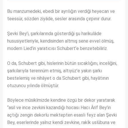
Bu manzumedeki, ebedi bir ayrılığın verdiği heyecan ve
teessür, sözden ziyâde, sesler arasında çırpınır durur.
Şevki Bey’i, şarkılarında gösterdiği şu harikulâde
hususiyetleriyle, kendisinden altmış sene evvel ölmüş,
modern Lied’in yaratıcısı Schubert’e benzetebiliriz.
O da, Schubert gibi, hislerinin bütün sıcaklığını, inceliğini,
şarkılarıyla terennüm etmiş, altıyüz’e yakın şarkı
bestelemiş ve nihâyet o da Schubert gibi, hayâtının
otuzuncu yılında ölmüştür.
Böylece mûsikîmizde kendine özgü bir dekor yaratarak
“asil ve ince zevkini kazandığı hocası Hacı Ârif Bey’in
açtığı zengin dekorlu mektepten esaslı feyz alan Şevki
Bey, eserlerinde yalnız kendi zevkine, rakîk uslûbuna ve