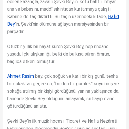
edilen kazançla, zavallı Şevki Bey’in, kötü bahtlı, ihtiyar
ana ve babasını, maddî sıkıntıdan kurtarmaya çalıştı.
Kabrine de taş diktirtti. Bu taşın üzerindeki kitâbe,
Hafid
Bey
‘in, Şevki’nin ölümüne ağlayan mersiyesinden bir
parçadır.
Otuzbir yıllık bir hayât süren Şevki Bey, hep rindane
yaşadı. İçki alışkanlığı, belki de bu kısa süren ömrün,
başlıca etkeni olmuştur.
Ahmet Rasim
bey, çok soğuk ve karlı bir kış günü, tenha
bir sokaktan geçerken, “bir don bir gömlek” soyulmuş ve
sokağa atılmış bir kişiyi gördüğünü, yanına yaklaşınca da,
hânende Şevki Bey olduğunu anlayarak, sırtlayıp evine
götürdüğünü anlatır.
Şevki Bey’in ilk müzik hocası, Ticaret ve Nafıa Nezâreti
kâtiplerinden, Necmeddin Bey’dir. Onun asıl üstadı, ünlü