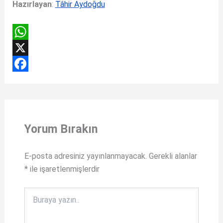
Hazırlayan
:
Tâhir Aydoğdu
W
h
X
a
F
t
a
s
c
Yorum Bırakın
A
e
p
b
E-posta adresiniz yayınlanmayacak.
Gerekli alanlar
p
o
*
ile işaretlenmişlerdir
o
k
Buraya
yazın..