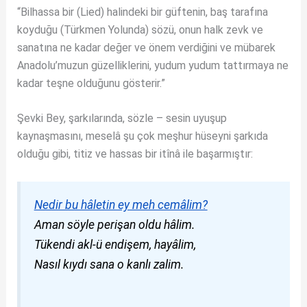
“Bilhassa bir (Lied) halindeki bir güftenin, baş tarafına
koyduğu (Türkmen Yolunda) sözü, onun halk zevk ve
sanatına ne kadar değer ve önem verdiğini ve mübarek
Anadolu’muzun güzelliklerini, yudum yudum tattırmaya ne
kadar teşne olduğunu gösterir.”
Şevki Bey, şarkılarında, sözle – sesin uyuşup
kaynaşmasını, meselâ şu çok meşhur hüseyni şarkıda
olduğu gibi, titiz ve hassas bir itînâ ile başarmıştır:
Nedir bu hâletin ey meh cemâlim?
Aman söyle perişan oldu hâlim.
Tükendi akl-ü endişem, hayâlim,
Nasıl kıydı sana o kanlı zalim.