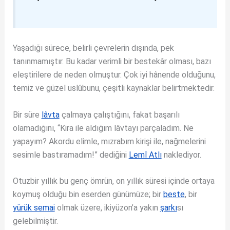
Yaşadığı sürece, belirli çevrelerin dışında, pek
tanınmamıştır. Bu kadar verimli bir bestekâr olması, bazı
eleştirilere de neden olmuştur. Çok iyi hânende olduğunu,
temiz ve güzel uslûbunu, çeşitli kaynaklar belirtmektedir.
Bir süre
lâvta
çalmaya çalıştığını, fakat başarılı
olamadığını, “Kira ile aldığım lâvtayı parçaladım. Ne
yapayım? Akordu elimle, mızrabım kirişi ile, nağmelerini
sesimle bastıramadım!” dediğini
Lemî Atlı
naklediyor.
Otuzbir yıllık bu genç ömrün, on yıllık süresi içinde ortaya
koymuş olduğu bin eserden günümüze; bir
beste
, bir
yürük semai
olmak üzere, ikiyüzon’a yakın
şarkı
sı
gelebilmiştir.