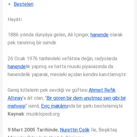
Besteleri
Hayâtı
1886 yılında dünyâya gelen, Ali İçinger,
hanende
olarak
pek tanınmış bir isimdir.
26 Ocak 1976 tarihindeki vefâtına değin, radyolarda
hanende
lik yapmış ve hatta musıki piyasasında da
hanendelik yaparak, mesleki açıdan kendini kanıtlamıştır.
Geniş kitlelerin pek sevdiği ve güftesi
Ahmet Refik
Altınay
‘a âit olan, “
Bir gören bir dem unutmaz sen gibi bir
mehveşi
” isimli,
Eviç makâmı
nda bir şarkı bestelemiştir.
Kaynak
: muziklopedi.org
9 Mart 2005 Tarihinde
,
Nurettin Çelik
İle, Beşiktaş