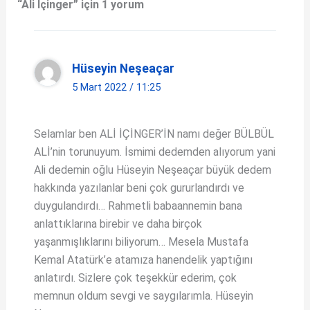
“Ali İçinger” için 1 yorum
A
e
p
b
p
o
Hüseyin Neşeaçar
o
5 Mart 2022 / 11:25
k
Selamlar ben ALİ İÇİNGER’İN namı değer BÜLBÜL
ALİ’nin torunuyum. İsmimi dedemden alıyorum yani
Ali dedemin oğlu Hüseyin Neşeaçar büyük dedem
hakkında yazılanlar beni çok gururlandırdı ve
duygulandırdı… Rahmetli babaannemin bana
anlattıklarına birebir ve daha birçok
yaşanmışlıklarını biliyorum… Mesela Mustafa
Kemal Atatürk’e atamıza hanendelik yaptığını
anlatırdı. Sizlere çok teşekkür ederim, çok
memnun oldum sevgi ve saygılarımla. Hüseyin