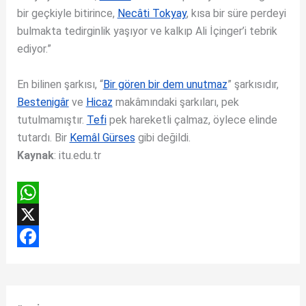
bir geçkiyle bitirince,
Necâti Tokyay
, kısa bir süre perdeyi
bulmakta tedirginlik yaşıyor ve kalkıp Ali İçinger’i tebrik
ediyor.”
En bilinen şarkısı, “
Bir gören bir dem unutmaz
” şarkısıdır,
Bestenigâr
ve
Hicaz
makâmındaki şarkıları, pek
tutulmamıştır.
Tefi
pek hareketli çalmaz, öylece elinde
tutardı. Bir
Kemâl Gürses
gibi değildi.
Kaynak
: itu.edu.tr
W
h
X
a
F
t
a
s
c