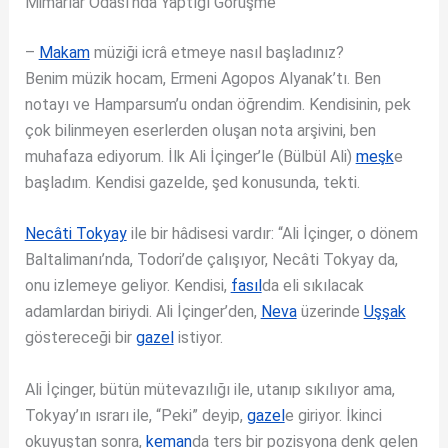
Mimarlar Odası’nda Yaptığı Görüşme
–
Makam
müziği icrâ etmeye nasıl başladınız?
Benim müzik hocam, Ermeni Agopos Alyanak’tı. Ben
notayı ve Hamparsum’u ondan öğrendim. Kendisinin, pek
çok bilinmeyen eserlerden oluşan nota arşivini, ben
muhafaza ediyorum. İlk Ali İçinger’le (Bülbül Ali)
meşk
e
başladım. Kendisi gazelde, şed konusunda, tekti.
Necâti Tokyay
ile bir hâdisesi vardır: “Ali İçinger, o dönem
Baltalimanı’nda, Todori’de çalışıyor, Necâti Tokyay da,
onu izlemeye geliyor. Kendisi,
fasıl
da eli sıkılacak
adamlardan biriydi. Ali İçinger’den,
Neva
üzerinde
Uşşak
göstereceği bir
gazel
istiyor.
Ali İçinger, bütün mütevazılığı ile, utanıp sıkılıyor ama,
Tokyay’ın ısrarı ile, “Peki” deyip,
gazel
e giriyor. İkinci
okuyuştan sonra,
keman
da ters bir pozisyona denk gelen