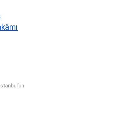
ş
makâmı
İstanbul’un