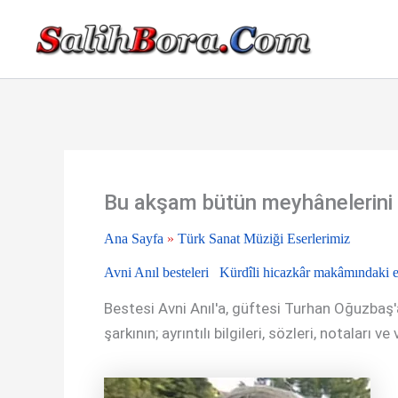
İçeriğe
atla
Bu akşam bütün meyhânelerini 
Ana Sayfa
»
Türk Sanat Müziği Eserlerimiz
Avni Anıl besteleri
Kürdîli hicazkâr makâmındaki e
Bestesi Avni Anıl'a, güftesi Turhan Oğuzbaş'
şarkının; ayrıntılı bilgileri, sözleri, notaları v