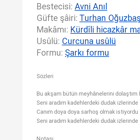
Bestecisi:
Avni Anıl
Güfte şâiri:
Turhan Oğuzba
Makâmı:
Kürdîli hicazkâr 
Usûlü:
Curcuna usûlü
Formu:
Şarkı formu
Sözleri
Bu akşam bütün meyhânelerini dolaştım 
Seni aradım kadehlerdeki dudak izlerinde
Canım doya doya sarhoş olmak istiyordu
Seni aradım kadehlerdeki dudak izlerinde
Notası