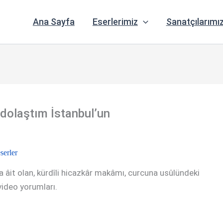
Ana Sayfa
Eserlerimiz
Sanatçılarımı
dolaştım İstanbul’un
serler
a âit olan, kürdîli hicazkâr makâmı, curcuna usûlündeki
e video yorumları.