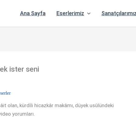
Ana Sayfa
Eserlerimiz
Sanatçılarımı
k ister seni
serler
 âit olan, kürdîli hicazkâr makâmı, düyek usûlündeki
e video yorumları.