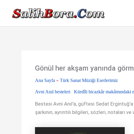
İçeriğe
atla
Gönül her akşam yanında görme
Ana Sayfa
»
Türk Sanat Müziği Eserlerimiz
Avni Anıl besteleri
Kürdîli hicazkâr makâmındaki e
Bestesi Avni Anıl'a, güftesi Sedat Ergintuğ'a
şarkının; ayrıntılı bilgileri, sözleri, notaları v