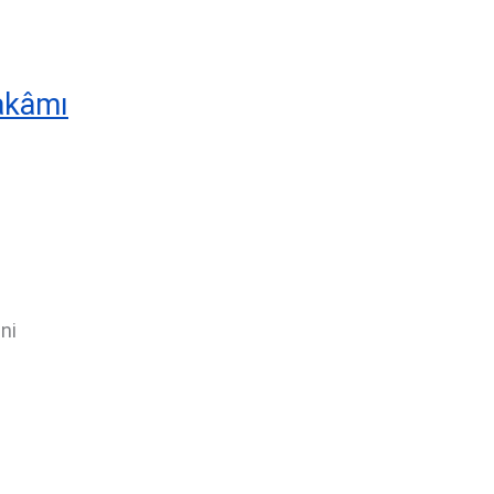
makâmı
ni
i
i