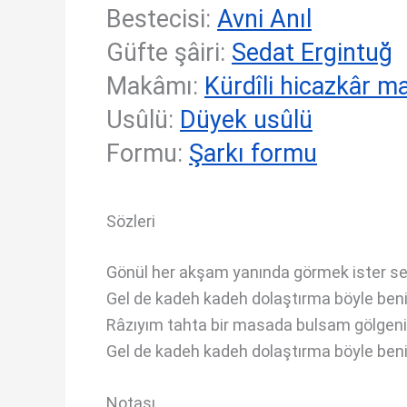
Bestecisi:
Avni Anıl
Güfte şâiri:
Sedat Ergintuğ
Makâmı:
Kürdîli hicazkâr 
Usûlü:
Düyek usûlü
Formu:
Şarkı formu
Sözleri
Gönül her akşam yanında görmek ister se
Gel de kadeh kadeh dolaştırma böyle ben
Râzıyım tahta bir masada bulsam gölgeni
Gel de kadeh kadeh dolaştırma böyle ben
Notası