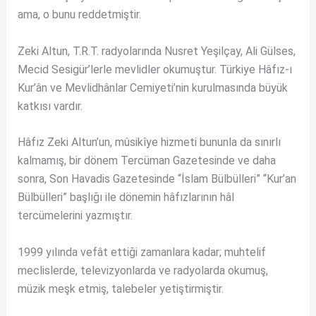
ama, o bunu reddetmiştir.
Zeki Altun, T.R.T. radyolarında Nusret Yeşilçay, Ali Gülses,
Mecid Sesigür’lerle mevlidler okumuştur. Türkiye Hâfız-ı
Kur’ân ve Mevlidhânlar Cemiyeti’nin kurulmasında büyük
katkısı vardır.
Hâfız Zeki Altun’un, mûsikîye hizmeti bununla da sınırlı
kalmamış, bir dönem Tercüman Gazetesinde ve daha
sonra, Son Havadis Gazetesinde “İslam Bülbülleri” “Kur’an
Bülbülleri” başlığı ile dönemin hâfızlarının hâl
tercümelerini yazmıştır.
1999 yılında vefât ettiği zamanlara kadar; muhtelif
meclislerde, televizyonlarda ve radyolarda okumuş,
müzik meşk etmiş, talebeler yetiştirmiştir.