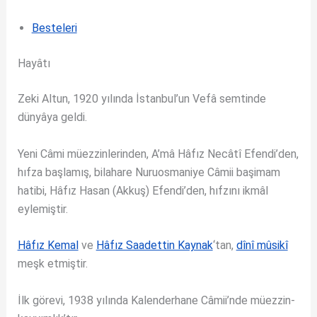
Besteleri
Hayâtı
Zeki Altun, 1920 yılında İstanbul’un Vefâ semtinde
dünyâya geldi.
Yeni Câmi müezzinlerinden, A’mâ Hâfız Necâtî Efendi’den,
hıfza başlamış, bilahare Nuruosmaniye Câmii başimam
hatibi, Hâfız Hasan (Akkuş) Efendi’den, hıfzını ikmâl
eylemiştir.
Hâfız Kemal
ve
Hâfız Saadettin Kaynak
‘tan,
dînî mûsikî
meşk etmiştir.
İlk görevi, 1938 yılında Kalenderhane Câmii’nde müezzin-