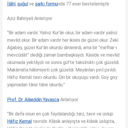
İlâhî
,
şuğul
ve
şarkı formu
nda 77 eser bestelemiştir.
Aziz Bahriyeli Anlatıyor
“Bir adam vardır. Yalnız Kur’ân okur, bir adam vardır yalnız
mevlid okur. Bir adam vardır her ikisini de güzel okur. Zeki
Ağabey, güzel Kur’ân okurdu dinlenirdi, ama bir “mefhar-i
mevcûdât” dediği zaman bambaşkaydı. Kaside ve mevlid
okumada yektâydı ve sonra güfte taksîmâtı çok güzeldi.
Makâmâta hâkimiyeti çok güzeldi. Meyânları pırıl pırıldı.
Hâfız Kemâl tavrı okurdu. Diri bir okuyuşu vardı. Goy goy
yapmadan tâne tâne okurdu.”
Prof. Dr. Alâeddin Yavaşca
Anlatıyor
“Bir defa onun en çok faydalandığı tarz, tavır ve üslup
Hâfız Kemal
tavrıdır. Klâsik anlayışta ve klâsik üslupta,