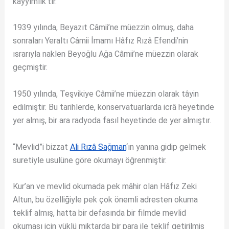
kayyımlık’tır.
1939 yılında, Beyazıt Câmii’ne müezzin olmuş, daha
sonraları Yeraltı Câmii İmamı Hâfız Rızâ Efendi’nin
ısrarıyla naklen Beyoğlu Ağa Câmii’ne müezzin olarak
geçmiştir.
1950 yılında, Teşvikiye Câmii’ne müezzin olarak tâyin
edilmiştir. Bu tarihlerde, konservatuarlarda icrâ heyetinde
yer almış, bir ara radyoda fasıl heyetinde de yer almıştır.
“Mevlid”i bizzat
Ali Rızâ Sağman
‘ın yanına gidip gelmek
suretiyle usulüne göre okumayı öğrenmiştir.
Kur’an ve mevlid okumada pek mâhir olan Hâfız Zeki
Altun, bu özelliğiyle pek çok önemli adresten okuma
teklif almış, hatta bir defasında bir filmde mevlid
okuması için yüklü miktarda bir para ile teklif getirilmiş