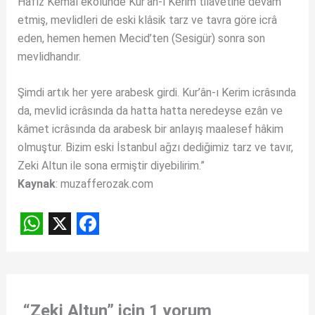
Hâfız Kemâl ekolünde Kur’ân-ı Kerim tilâvetine devam
etmiş, mevlidleri de eski klâsik tarz ve tavra göre icrâ
eden, hemen hemen Mecid’ten (Sesigür) sonra son
mevlidhandır.
Şimdi artık her yere arabesk girdi. Kur’ân-ı Kerim icrâsında
da, mevlid icrâsında da hatta hatta neredeyse ezân ve
kâmet icrâsında da arabesk bir anlayış maalesef hâkim
olmuştur. Bizim eski İstanbul ağzı dediğimiz tarz ve tavır,
Zeki Altun ile sona ermiştir diyebilirim.”
Kaynak
: muzafferozak.com
W
X
F
h
a
a
c
t
e
“Zeki Altun” için 1 yorum