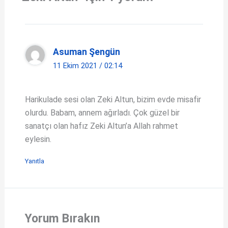
s
b
A
o
p
o
Asuman Şengün
p
k
11 Ekim 2021 / 02:14
Harikulade sesi olan Zeki Altun, bizim evde misafir
olurdu. Babam, annem ağırladı. Çok güzel bir
sanatçı olan hafız Zeki Altun’a Allah rahmet
eylesin.
Yanıtla
Yorum Bırakın