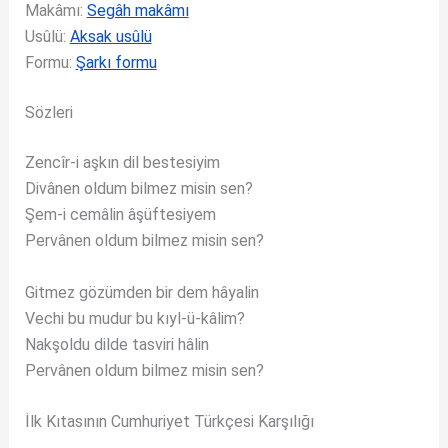
Makâmı:
Segâh makâmı
Usûlü:
Aksak usûlü
Formu:
Şarkı formu
Sözleri
Zencîr-i aşkın dil bestesiyim
Divânen oldum bilmez misin sen?
Şem-i cemâlin âşüftesiyem
Pervânen oldum bilmez misin sen?
Gitmez gözümden bir dem hâyalin
Vechi bu mudur bu kıyl-ü-kâlim?
Nakşoldu dilde tasviri hâlin
Pervânen oldum bilmez misin sen?
İlk Kıtasının Cumhuriyet Türkçesi Karşılığı