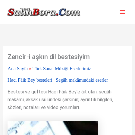
İçeriğe
atla
Zencîr-i aşkın dil bestesiyim
Ana Sayfa
»
Türk Sanat Müziği Eserlerimiz
Hacı Fâik Bey besteleri
Segâh makâmındaki eserler
Bestesi ve güftesi Hacı Fâik Bey'e âit olan, segâh
makâmı, aksak usûlündeki şarkının; ayrıntılı bilgileri,
sözleri, notaları ve video yorumları.