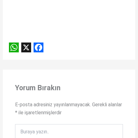
W
X
F
h
a
a
c
t
e
Yorum Bırakın
s
b
A
o
E-posta adresiniz yayınlanmayacak.
Gerekli alanlar
*
ile işaretlenmişlerdir
p
o
p
k
Buraya
yazın..