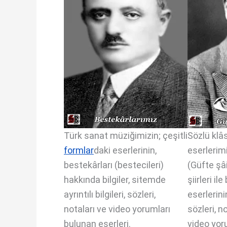
Türk sanat müziğimizin; çeşitli
Sözlü klâ
form
l
ar
daki eserlerinin,
eserlerimi
bestekârları (bestecileri)
(Güfte şâi
hakkında bilgiler, sitemde
şiirleri i
ayrıntılı bilgileri, sözleri,
eserlerinin;
notaları ve video yorumları
sözleri, n
bulunan eserleri.
video yor