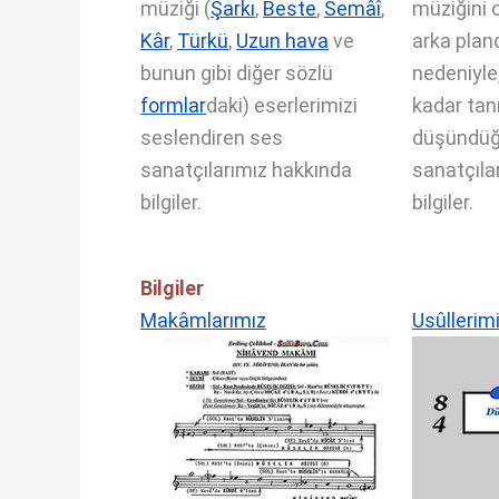
müziği (
Şarkı
,
Beste
,
Semâî
,
müziğini o
Kâr
,
Türkü
,
Uzun hava
ve
arka plan
bunun gibi diğer sözlü
nedeniyle
formlar
daki) eserlerimizi
kadar tan
seslendiren ses
düşündü
sanatçılarımız hakkında
sanatçıla
bilgiler.
bilgiler.
Bilgiler
Makâmlarımız
Usûllerim