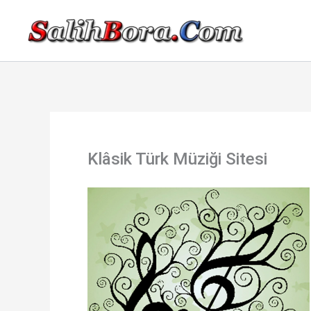
İçeriğe
atla
Klâsik Türk Müziği Sitesi