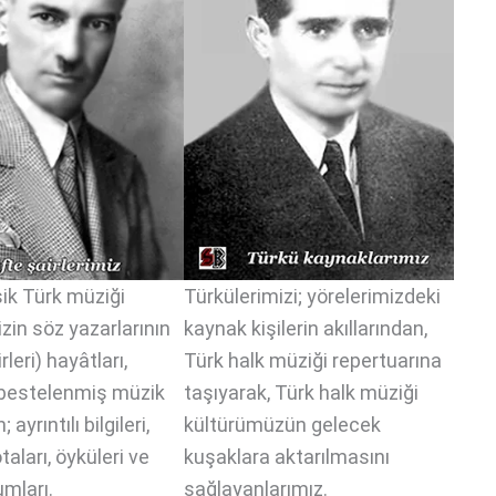
sik Türk müziği
Türkülerimizi; yörelerimizdeki
zin söz yazarlarının
kaynak kişilerin akıllarından,
rleri) hayâtları,
Türk halk müziği repertuarına
le bestelenmiş müzik
taşıyarak, Türk halk müziği
 ayrıntılı bilgileri,
kültürümüzün gelecek
otaları, öyküleri ve
kuşaklara aktarılmasını
umları.
sağlayanlarımız.