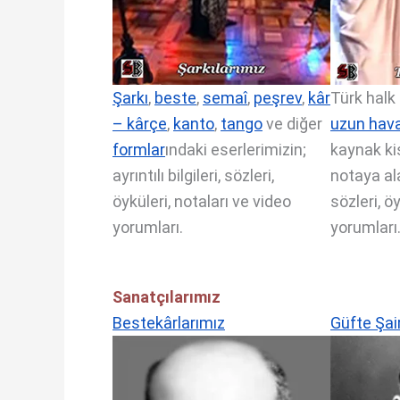
Şarkı
,
beste
,
semaî
,
peşrev
,
kâr
Türk halk
– kârçe
,
kanto
,
tango
ve diğer
uzun hav
formlar
ındaki eserlerimizin;
kaynak kiş
ayrıntılı bilgileri, sözleri,
notaya ala
öyküleri, notaları ve video
sözleri, ö
yorumları.
yorumları
Sanatçılarımız
Bestekârlarımız
Güfte Şai