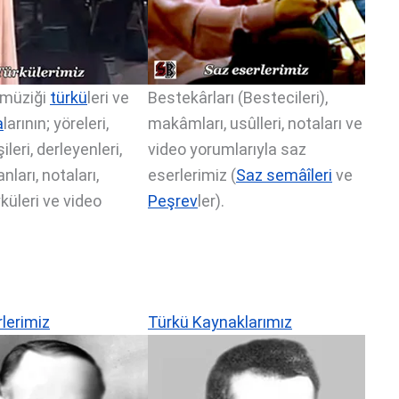
 müziği
türkü
leri ve
Bestekârları (Bestecileri),
a
larının; yöreleri,
makâmları, usûlleri, notaları ve
ileri, derleyenleri,
video yorumlarıyla saz
nları, notaları,
eserlerimiz (
Saz semâîleri
ve
yküleri ve video
Peşrev
ler).
.
rlerimiz
Türkü Kaynaklarımız