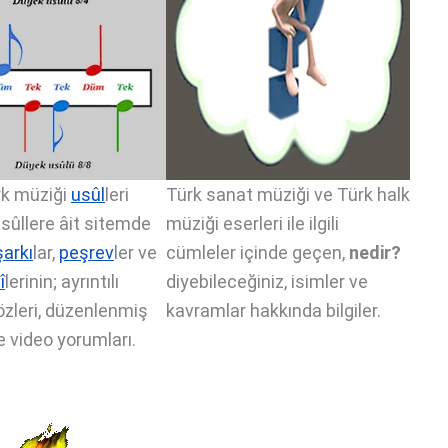
rk müziği
usûl
leri
Türk sanat müziği ve Türk halk
usûllere âit sitemde
müziği eserleri ile ilgili
şarkı
lar,
peşrev
ler ve
cümleler içinde geçen,
nedir?
î
lerinin; ayrıntılı
diyebileceğiniz, isimler ve
 sözleri, düzenlenmiş
kavramlar hakkında bilgiler.
e video yorumları.