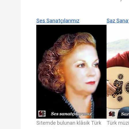
Ses Sanatçılarımız
Saz Sanat
Sitemde bulunan klâsik Türk
Türk müzi