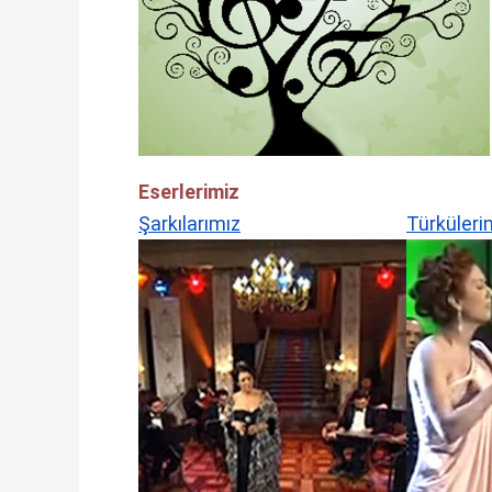
Eserlerimiz
Şarkılarımız
Türküleri