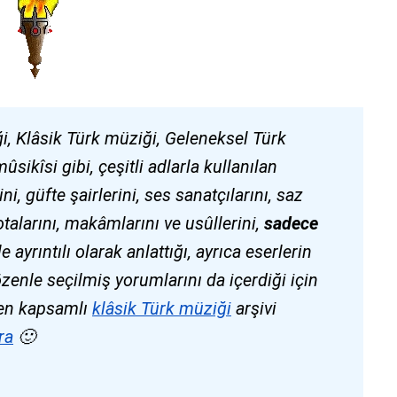
i, Klâsik Türk müziği, Geleneksel Türk
ikîsi gibi, çeşitli adlarla kullanılan
i, güfte şairlerini, ses sanatçılarını, saz
talarını, makâmlarını ve usûllerini,
sadece
le ayrıntılı olarak anlattığı, ayrıca eserlerin
özenle seçilmiş yorumlarını da içerdiği için
n en kapsamlı
klâsik Türk müziği
arşivi
ra
🙂