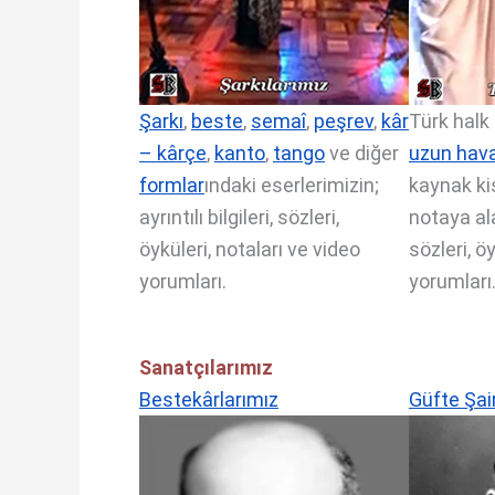
Şarkı
,
beste
,
semaî
,
peşrev
,
kâr
Türk halk
– kârçe
,
kanto
,
tango
ve diğer
uzun hav
formlar
ındaki eserlerimizin;
kaynak kiş
ayrıntılı bilgileri, sözleri,
notaya ala
öyküleri, notaları ve video
sözleri, ö
yorumları.
yorumları
Sanatçılarımız
Bestekârlarımız
Güfte Şai