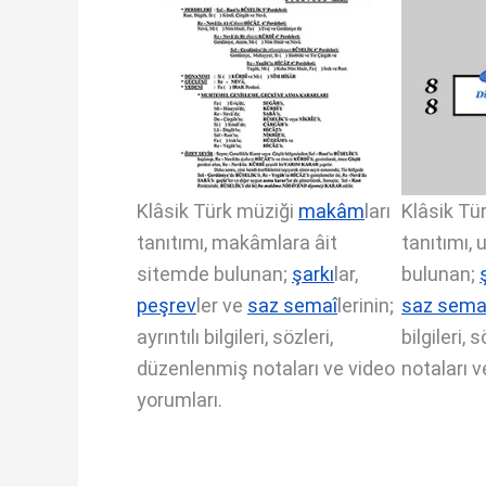
Klâsik Türk müziği
makâm
ları
Klâsik Tü
tanıtımı, makâmlara âit
tanıtımı, 
sitemde bulunan;
şarkı
lar,
bulunan;
peşrev
ler ve
saz semaî
lerinin;
saz sema
ayrıntılı bilgileri, sözleri,
bilgileri,
düzenlenmiş notaları ve video
notaları v
yorumları.