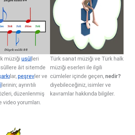
rk müziği
usûl
leri
Türk sanat müziği ve Türk halk
usûllere âit sitemde
müziği eserleri ile ilgili
şarkı
lar,
peşrev
ler ve
cümleler içinde geçen,
nedir?
î
lerinin; ayrıntılı
diyebileceğiniz, isimler ve
 sözleri, düzenlenmiş
kavramlar hakkında bilgiler.
e video yorumları.