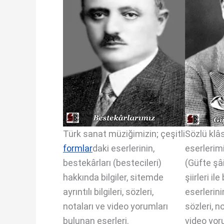
Türk sanat müziğimizin; çeşitli
Sözlü klâ
form
l
ar
daki eserlerinin,
eserlerimi
bestekârları (bestecileri)
(Güfte şâi
hakkında bilgiler, sitemde
şiirleri i
ayrıntılı bilgileri, sözleri,
eserlerinin;
notaları ve video yorumları
sözleri, n
bulunan eserleri.
video yor