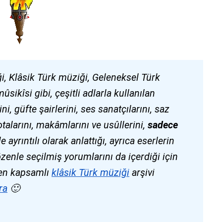
i, Klâsik Türk müziği, Geleneksel Türk
ikîsi gibi, çeşitli adlarla kullanılan
i, güfte şairlerini, ses sanatçılarını, saz
talarını, makâmlarını ve usûllerini,
sadece
le ayrıntılı olarak anlattığı, ayrıca eserlerin
özenle seçilmiş yorumlarını da içerdiği için
n en kapsamlı
klâsik Türk müziği
arşivi
ra
🙂