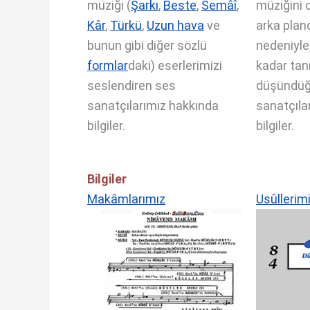
müziği (
Şarkı
,
Beste
,
Semâî
,
müziğini o
Kâr
,
Türkü
,
Uzun hava
ve
arka plan
bunun gibi diğer sözlü
nedeniyle
formlar
daki) eserlerimizi
kadar tan
seslendiren ses
düşündü
sanatçılarımız hakkında
sanatçıla
bilgiler.
bilgiler.
Bilgiler
Makâmlarımız
Usûllerim