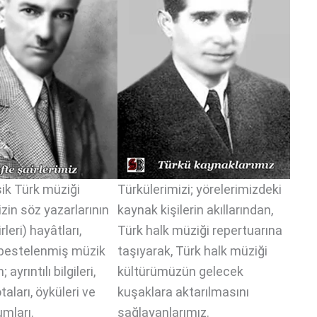
sik Türk müziği
Türkülerimizi; yörelerimizdeki
zin söz yazarlarının
kaynak kişilerin akıllarından,
rleri) hayâtları,
Türk halk müziği repertuarına
le bestelenmiş müzik
taşıyarak, Türk halk müziği
 ayrıntılı bilgileri,
kültürümüzün gelecek
otaları, öyküleri ve
kuşaklara aktarılmasını
umları.
sağlayanlarımız.