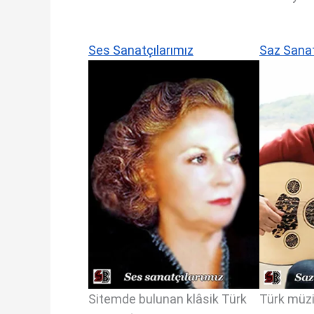
Ses Sanatçılarımız
Saz Sanat
Sitemde bulunan klâsik Türk
Türk müzi