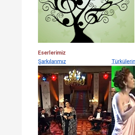
Eserlerimiz
Şarkılarımız
Türküleri