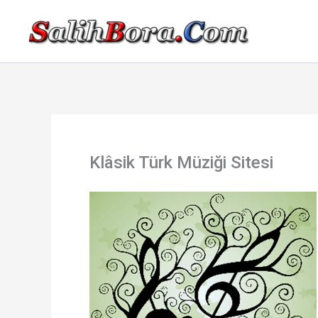
İçeriğe
atla
Klâsik Türk Müziği Sitesi