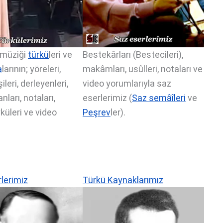
 müziği
türkü
leri ve
Bestekârları (Bestecileri),
a
larının; yöreleri,
makâmları, usûlleri, notaları ve
ileri, derleyenleri,
video yorumlarıyla saz
nları, notaları,
eserlerimiz (
Saz semâîleri
ve
yküleri ve video
Peşrev
ler).
.
rlerimiz
Türkü Kaynaklarımız